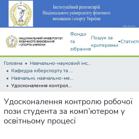
Фонди
Пошук за
та
Статист
критеріями
зібрання
Головна
Навчально-науковий інститут здоров'я, реабілітації та фізичного виховання
Кафедра кіберспорту та інформаційних технологій
Навчальні, навчально-методичні видання
Удосконалення контролю робочої пози студента за комп’ютером у освітньому процесі
Удосконалення контролю робочої
пози студента за комп’ютером у
освітньому процесі