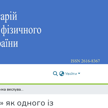
Увійти
Характеристика веслування на човнах «Дракон» як одного із засобів фізичної рекреації
 як одного із