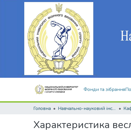
Фонди та зібрання
По
Головна
Навчально-науковий інститут здоров'я, реабілітації та фізичного виховання
Характеристика вес