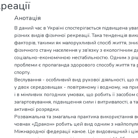
реації
Анотація
В даний час в Україні спостерігається підвищена ува
різних видів фізичної рекреації. Така тенденція в
факторів, такими як малорухливий спосіб життя, зн
фізичного стану населення у зв’язку з екологічним д
соціально-економічною нестабільностю. Одним з рі
проблеми є пропаганда здорового способу життя та 
спорту.
Веслування - особливий вид рухової діяльності, що 
у двох середовищах - повітряному і водному, на п
і в мінливих погодних умовах, що робить її засобом
загартовування, підвищення сили і витривалості, а 
активної розрядки.
Розважальна та змагальна практика використання в
човнах «Дракон» робить цей вид одним з найпопул
Міжнародної федерації каное. Це видовищний і цік