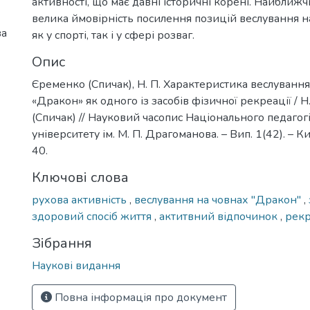
активності, що має давні історичні корені. Найближч
велика ймовірність посилення позицій веслування н
ва
як у спорті, так і у сфері розваг.
Опис
Єременко (Спичак), Н. П. Характеристика веслування
«Дракон» як одного із засобів фізичної рекреації / 
(Спичак) // Науковий часопис Національного педагог
університету ім. М. П. Драгоманова. – Вип. 1(42). – Киї
40.
Ключові слова
рухова активність
,
веслування на човнах "Дракон"
,
здоровий спосіб життя
,
актитвний відпочинок
,
рекр
Зібрання
Наукові видання
Повна інформація про документ