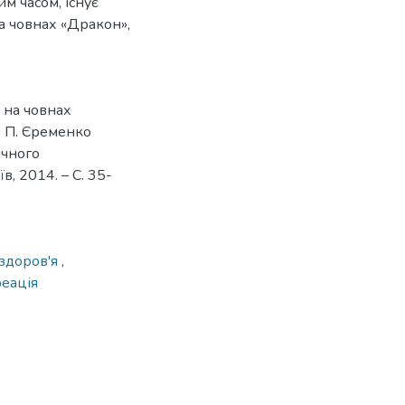
им часом, існує
а човнах «Дракон»,
 на човнах
Н. П. Єременко
ічного
в, 2014. – С. 35-
здоров'я
,
еація