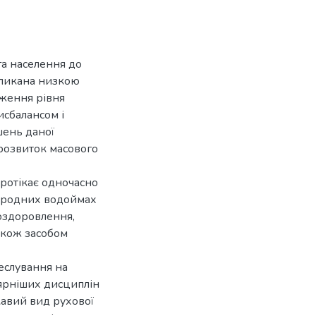
га населення до
икликана низкою
иження рівня
исбалансом і
шень даної
розвиток масового
протікає одночасно
риродних водоймах
 оздоровлення,
також засобом
еслування на
ярніших дисциплін
авий вид рухової