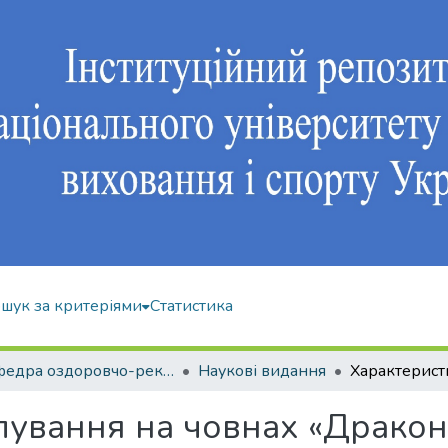
шук за критеріями
Статистика
Кафедра оздоровчо-рекреаційної рухової активності
Наукові видання
лування на човнах «Дракон»