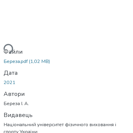
ься...
Файли
Береза.pdf
(1,02 MB)
Дата
2021
Автори
Береза І. А.
Видавець
Національний університет фізичного виховання і
спорту України