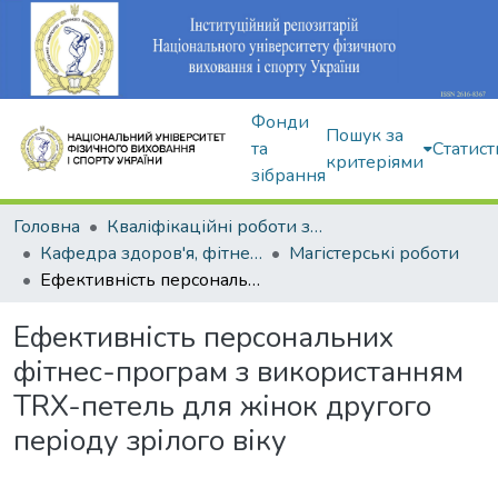
Фонди
Пошук за
та
Статист
критеріями
зібрання
Головна
Кваліфікаційні роботи здобувачів вищої освіти
Кафедра здоров'я, фітнесу та рекреації
Магістерські роботи
Ефективність персональних фітнес-програм з використанням TRX-петель для жінок другого періоду зрілого віку
Ефективність персональних
фітнес-програм з використанням
TRX-петель для жінок другого
періоду зрілого віку