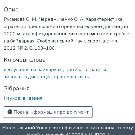
Опис
Русанова О. М., Чередниченко О. А. Характеристика
стратегии преодоления соревновательной дистанции
1000 м квалифицированными спортсменами в гребле
на байдарках. Слобожанський наук.-спорт. вісник.
2012. № 2. С. 103–106.
Ключові слова
веслування на байдарках
,
тактика
,
стратегія
,
змагальна дистанція
,
працездатність
Зібрання
Наукові видання
Повна інформація про документ
Національний Університет фізичного виховання і спорту