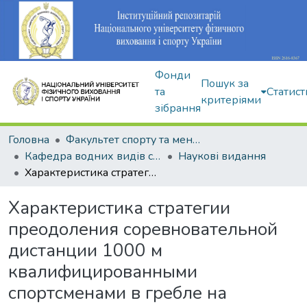
Фонди
Пошук за
та
Статист
критеріями
зібрання
Головна
Факультет спорту та менеджменту
Кафедра водних видів спорту
Наукові видання
Характеристика стратегии преодоления соревновательной дистанции 1000 м квалифицированными спортсменами в гребле на байдарках
Характеристика стратегии
преодоления соревновательной
дистанции 1000 м
квалифицированными
спортсменами в гребле на