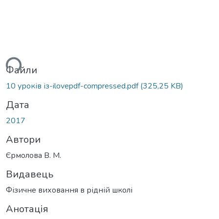
ться...
Файли
10 уроків із-ilovepdf-compressed.pdf
(325,25 KB)
Дата
2017
Автори
Єрмолова В. М.
Видавець
Фізичне виховання в рідній школі
Анотація