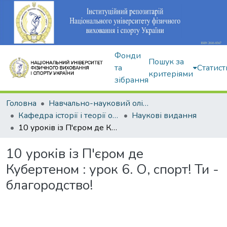
Фонди
Пошук за
та
Статист
критеріями
зібрання
Головна
Навчально-науковий олімпійський інститут
Кафедра історії і теорії олімпійського спорту
Наукові видання
10 уроків із П'єром де Кубертеном : урок 6. О, спорт! Ти - благородство!
10 уроків із П'єром де
Кубертеном : урок 6. О, спорт! Ти -
благородство!