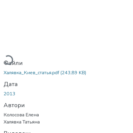
антажиться...
Файли
Халявка_Киев_статья.pdf
(243,89 KB)
Дата
2013
Автори
Колосова Елена
Халявка Татьяна