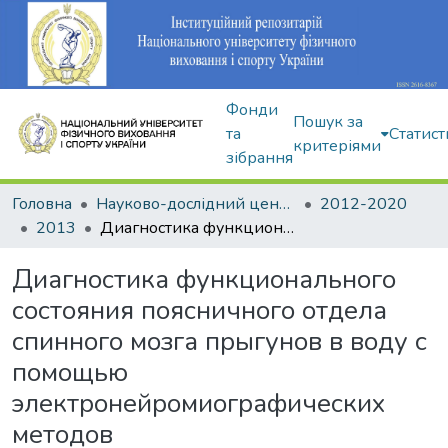
Фонди
Пошук за
та
Статист
критеріями
зібрання
Головна
Науково-дослідний центр Інституту
2012-2020
2013
Диагностика функционального состояния поясничного отдела спинного мозга прыгунов в воду с помощью электронейромиографических методов
Диагностика функционального
состояния поясничного отдела
спинного мозга прыгунов в воду с
помощью
электронейромиографических
методов