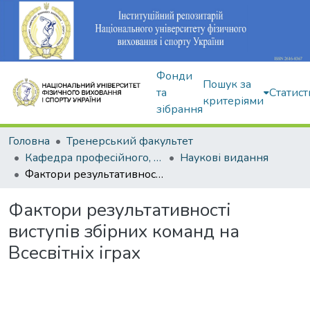
Фонди
Пошук за
та
Статист
критеріями
зібрання
Головна
Тренерський факультет
Кафедра професійного, неолімпійського та адаптивного спорту
Наукові видання
Фактори результативності виступів збірних команд на Всесвітніх іграх
Фактори результативності
виступів збірних команд на
Всесвітніх іграх