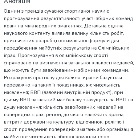
Анотація
Одним з трендів сучасної спортивної науки є
прогнозування результативності участі збірних команд
країн на міжнародних змаганнях. Детальна оцінка
наукового контенту виявила велику кількість робіт,
присвячених розробці оптимальної формули для
передбачення майбутніх результатів на Олімпійських
іграх. Прогнозування в олімпійському спорті
спрямовано на визначення загальної кількості медалей,
що можуть бути завойованими збірними командами.
Розрахунок прогнозу для кожної країни базується
переважно на таких її показниках, як: чисельність
населення; ВВП (валовий внутрішній продукт), при
цьому ВВП загальний має більшу значущість за ВВП на
душу населення; кількість завойованих медалей на
попередніх іграх; регіон, до якого належить країна;
витрати держави на культуру, відпочинок, релігію і
спорт; проведення попередніх змагань або організація
майбутніх; чисельність збірної команди тощо.