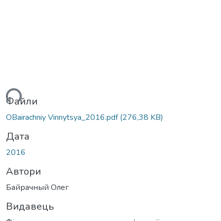
ться...
Файли
OBairachniy Vinnytsya_2016.pdf
(276,38 KB)
Дата
2016
Автори
Байрачный Олег
Видавець