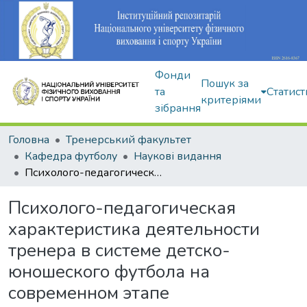
Фонди
Пошук за
та
Статист
критеріями
зібрання
Головна
Тренерський факультет
Кафедра футболу
Наукові видання
Психолого-педагогическая характеристика деятельности тренера в системе детско-юношеского футбола на современном этапе
Психолого-педагогическая
характеристика деятельности
тренера в системе детско-
юношеского футбола на
современном этапе