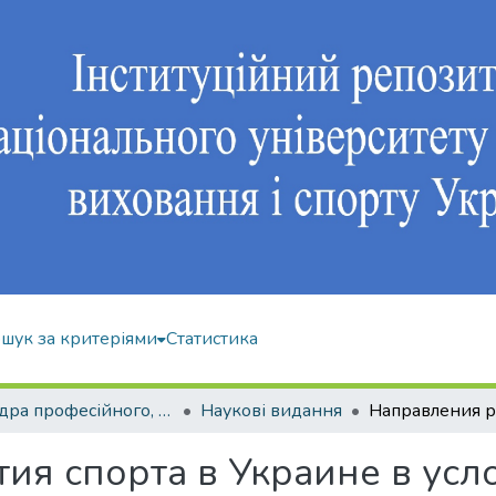
шук за критеріями
Статистика
Кафедра професійного, неолімпійського та адаптивного спорту
Наукові видання
ия спорта в Украине в усл