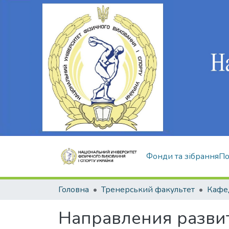
Фонди та зібрання
По
Головна
Тренерський факультет
Направления развит