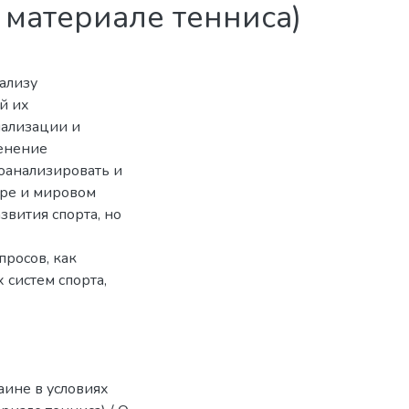
материале тенниса)
ализу
й их
иализации и
менение
оанализировать и
уре и мировом
вития спорта, но
росов, как
систем спорта,
аине в условиях