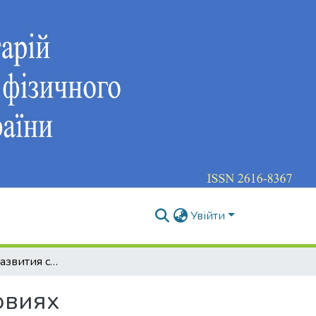
Увійти
Направления развития спорта в Украине в условиях коммерциализации и профессионализации (на материале тенниса)
овиях