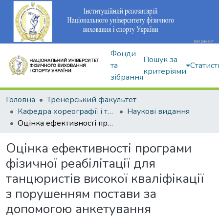
Фонди
Пошук за
та
Статист
критеріями
зібрання
Головна
Тренерський факультет
Кафедра хореографії і танцювальних видів спорту
Наукові видання
Оцінка ефективності програми фізичної реабілітації для танцюристів високої кваліфікації з порушенням постави за допомогою анкетування
Оцінка ефективності програми
фізичної реабілітації для
танцюристів високої кваліфікації
з порушенням постави за
допомогою анкетування