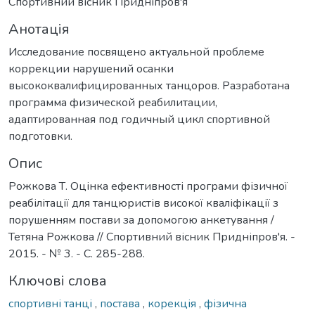
Спортивний вісник Придніпров'я
Анотація
Исследование посвящено актуальной проблеме
коррекции нарушений осанки
высококвалифицированных танцоров. Разработана
программа физической реабилитации,
адаптированная под годичный цикл спортивной
подготовки.
Опис
Рожкова Т. Оцінка ефективності програми фізичної
реабілітації для танцюристів високої кваліфікації з
порушенням постави за допомогою анкетування /
Тетяна Рожкова // Спортивний вісник Придніпров'я. -
2015. - № 3. - С. 285-288.
Ключові слова
спортивні танці
,
постава
,
корекція
,
фізична