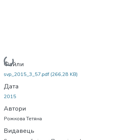
Вантажиться...
Файли
svp_2015_3_57.pdf
(266,28 KB)
Дата
2015
Автори
Рожкова Тетяна
Видавець