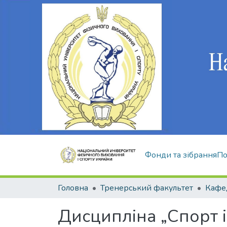
Фонди та зібрання
По
Головна
Тренерський факультет
Дисципліна „Спорт і