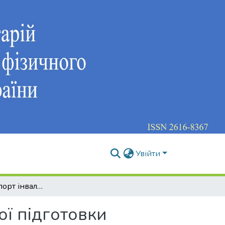
Увійти
Дисципліна „Спорт інвалідів” у структурі фахової підготовки студентів НУФВСУ
ої підготовки