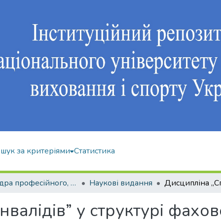
шук за критеріями
Статистика
Кафедра професійного, неолімпійського та адаптивного спорту
Наукові видання
нвалідів” у структурі фахов