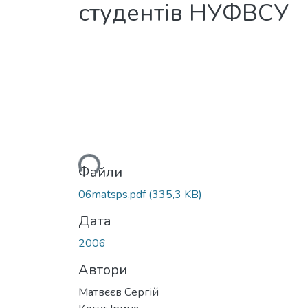
студентів НУФВСУ
Вантажиться...
Файли
06matsps.pdf
(335,3 KB)
Дата
2006
Автори
Матвєєв Сергій