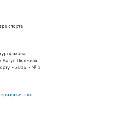
ере спорта
турі фахової
на Когут, Людмила
рту. - 2016. - № 1.
фери фізичного