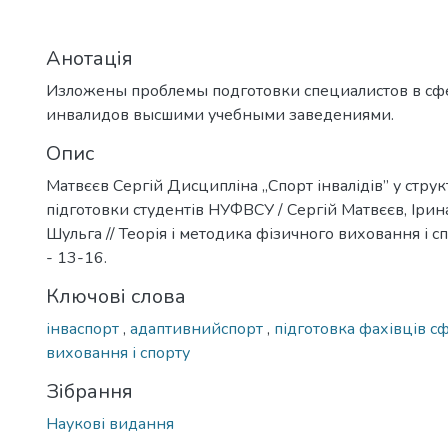
Анотація
Изложены проблемы подготовки специалистов в сф
инвалидов высшими учебными заведениями.
Опис
Матвєєв Сергій Дисципліна „Спорт інвалідів” у струк
підготовки студентів НУФВСУ / Сергій Матвєєв, Іри
Шульга // Теорія і методика фізичного виховання і спо
- 13-16.
Ключові слова
інваспорт
,
адаптивнийспорт
,
підготовка фахівців с
виховання і спорту
Зібрання
Наукові видання