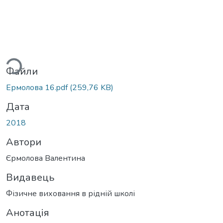
ься...
Файли
Ермолова 16.pdf
(259,76 KB)
Дата
2018
Автори
Єрмолова Валентина
Видавець
Фізичне виховання в рідній школі
Анотація