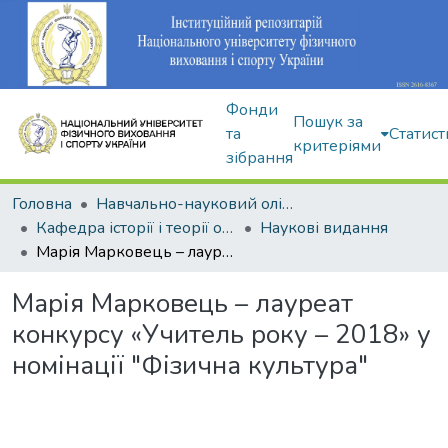
Фонди
Пошук за
та
Статист
критеріями
зібрання
Головна
Навчально-науковий олімпійський інститут
Кафедра історії і теорії олімпійського спорту
Наукові видання
Марія Марковець – лауреат конкурсу «Учитель року – 2018» у номінації "Фізична культура"
Марія Марковець – лауреат
конкурсу «Учитель року – 2018» у
номінації "Фізична культура"