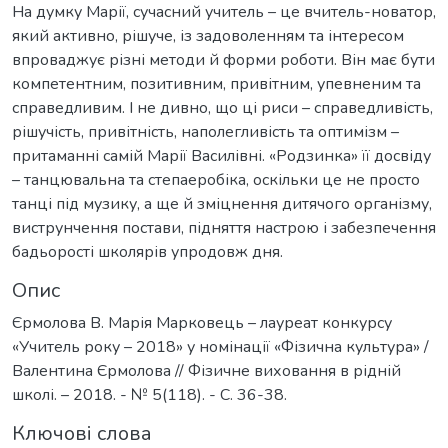
На думку Марії, сучасний учитель – це вчитель-новатор,
який активно, рішуче, із задоволенням та інтересом
впроваджує різні методи й форми роботи. Він має бути
компетентним, позитивним, привітним, упевненим та
справедливим. І не дивно, що ці риси – справедливість,
рішучість, привітність, наполегливість та оптимізм –
притаманні самій Марії Василівні. «Родзинка» її досвіду
– танцювальна та степаеробіка, оскільки це не просто
танці під музику, а ще й зміцнення дитячого організму,
виструнчення постави, підняття настрою і забезпечення
бадьорості школярів упродовж дня.
Опис
Єрмолова В. Марія Марковець – лауреат конкурсу
«Учитель року – 2018» у номінації «Фізична культура» /
Валентина Єрмолова // Фізичне виховання в рідній
школі. – 2018. - № 5(118). - С. 36-38.
Ключові слова