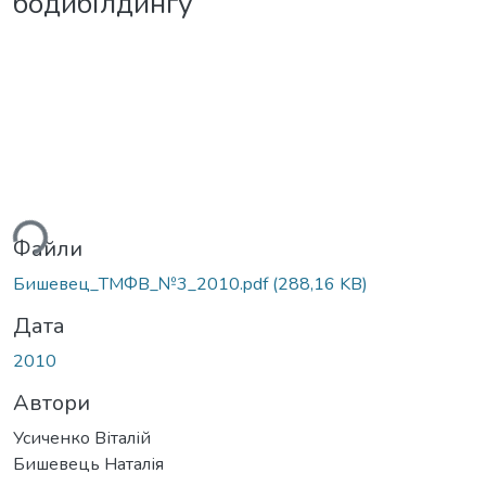
бодибілдингу
ься...
Файли
Бишевец_ТМФВ_№3_2010.pdf
(288,16 KB)
Дата
2010
Автори
Усиченко Віталій
Бишевець Наталія