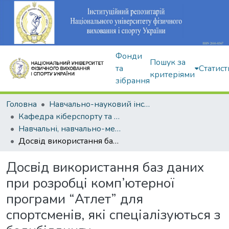
Фонди
Пошук за
та
Статист
критеріями
зібрання
Головна
Навчально-науковий інститут здоров'я, реабілітації та фізичного виховання
Кафедра кіберспорту та інформаційних технологій
Навчальні, навчально-методичні видання
Досвід використання баз даних при розробці комп’ютерної програми “Атлет” для спортсменів, які спеціалізуються з бодибілдингу
Досвід використання баз даних
при розробці комп’ютерної
програми “Атлет” для
спортсменів, які спеціалізуються з