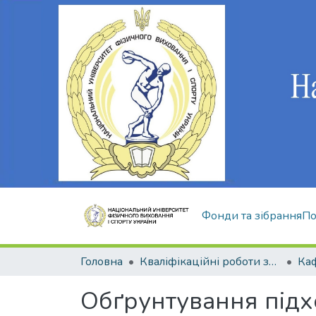
Фонди та зібрання
По
Головна
Кваліфікаційні роботи здобувачів вищої освіти
Обґрунтування підх