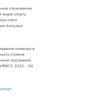
танню споживання
 видів спорту,
лузі стати
ми Асоціації
мування команди в
тнього ступеня
вітньою програмою
НУФВСУ, 2023. - 54
рспорт
2