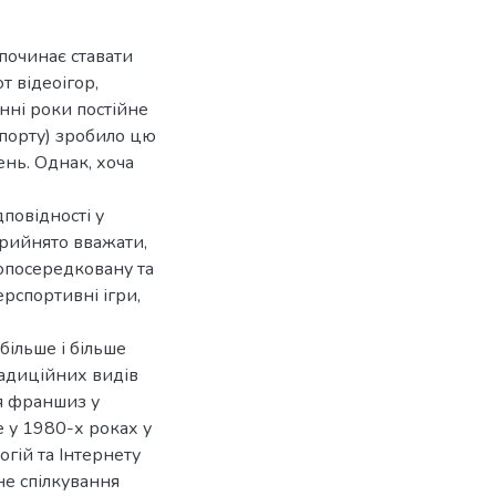
 починає ставати
т відеоігор,
анні роки постійне
спорту) зробило цю
ень. Однак, хоча
повідності у
прийнято вважати,
опосередковану та
ерспортивні ігри,
більше і більше
адиційних видів
ня франшиз у
е у 1980-х роках у
огій та Інтернету
не спілкування