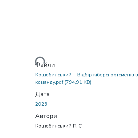
Вантажиться...
Файли
Коцюбинський. - Відбір кіберспортсменів в
команду.pdf
(794,91 KB)
Дата
2023
Автори
Коцюбинський П. С.