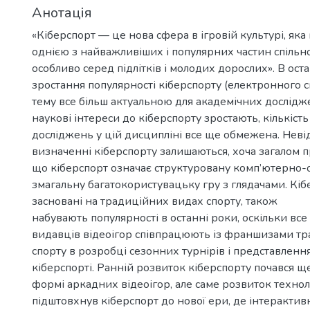
Анотація
«Кіберспорт — це нова сфера в ігровій культурі, яка
однією з найважливіших і популярних частин спільно
особливо серед підлітків і молодих дорослих». В ост
зростання популярності кіберспорту (електронного 
тему все більш актуальною для академічних дослідж
наукові інтереси до кіберспорту зростають, кількість
досліджень у цій дисципліні все ще обмежена. Невід
визначенні кіберспорту залишаються, хоча загалом 
що кіберспорт означає структуровану комп’ютерно-
змагальну багатокористувацьку гру з глядачами. Кіб
засновані на традиційних видах спорту, також
набувають популярності в останні роки, оскільки все 
видавців відеоігор співпрацюють із франшизами тр
спорту в розробці сезонних турнірів і представлен
кіберспорті. Ранній розвиток кіберспорту почався щ
формі аркадних відеоігор, але саме розвиток технол
підштовхнув кіберспорт до нової ери, де інтерактив