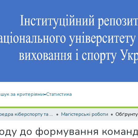
шук за критеріями
Статистика
Кафедра кіберспорту та інформаційних технологій
Магістерські роботи
оду до формування команди