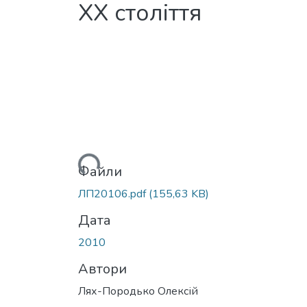
XX століття
Вантажиться...
Файли
ЛП20106.pdf
(155,63 KB)
Дата
2010
Автори
Лях-Породько Олексій