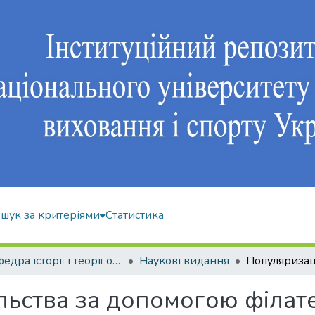
шук за критеріями
Статистика
Кафедра історії і теорії олімпійського спорту
Наукові видання
ьства за допомогою філател