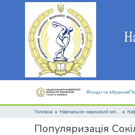
Фонди та зібрання
По
Головна
Навчально-науковий олімпійський інститут
Популяризація Сокіл