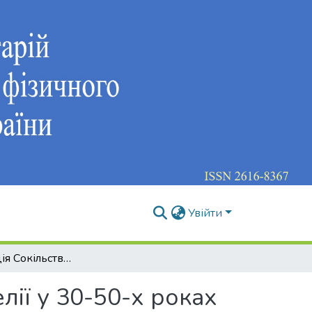
Увійти
Популяризація Сокільства за допомогою філателії у 30-50-х роках XX століття
ії у 30-50-х роках