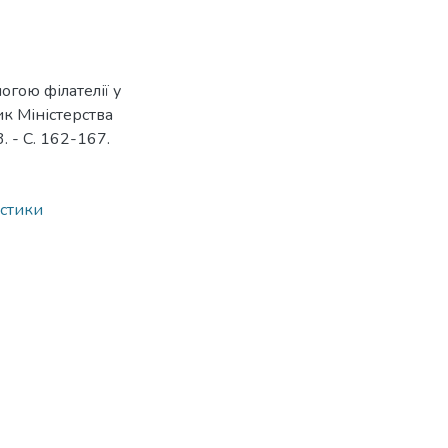
огою філателії у
ик Міністерства
3. - С. 162-167.
астики