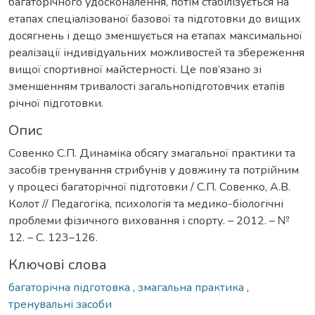
багаторічного удосконалення, потім стабілізується на
етапах спеціалізованої базової та підготовки до вищих
досягнень і дещо зменшується на етапах максимальної
реалізації індивідуальних можливостей та збереження
вищої спортивної майстерності. Це пов’язано зі
зменшенням тривалості загальнопідготовчих етапів
річної підготовки.
Опис
Совенко С.П. Динаміка обсягу змагальної практики та
засобів тренування стрибунів у довжину та потрійним
у процесі багаторічної підготовки / С.П. Совенко, А.В.
Колот // Педагогіка, психологія та медико-біологічні
проблеми фізичного виховання і спорту. – 2012. – №
12. – С. 123–126.
Ключові слова
багаторічна підготовка
,
змагальна практика
,
тренувальні засоби