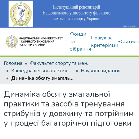
Фонди
Пошук за
та
Статист
критеріями
зібрання
Головна
Факультет спорту та менеджменту
Кафедра легкої атлетики, зимових видів та велосипедного спорту
Наукові видання
Динаміка обсягу змагальної практики та засобів тренування стрибунів у довжину та потрійним у процесі багаторічної підготовки
Динаміка обсягу змагальної
практики та засобів тренування
стрибунів у довжину та потрійним
у процесі багаторічної підготовки