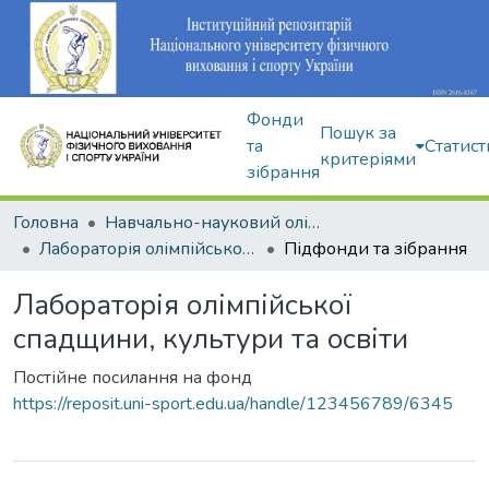
Фонди
Пошук за
та
Статист
критеріями
зібрання
Головна
Навчально-науковий олімпійський інститут
Лабораторія олімпійської спадщини, культури та освіти
Підфонди та зібрання
Лабораторія олімпійської
спадщини, культури та освіти
Постійне посилання на фонд
https://reposit.uni-sport.edu.ua/handle/123456789/6345