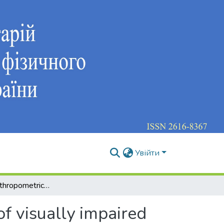
Увійти
Analysis of anthropometric indicators of visually impaired children in relation to their healthy peers and according to subgroups of a special medical group
of visually impaired