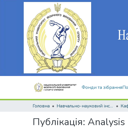
Фонди та зібрання
По
Головна
Навчально-науковий інститут здоров'я, реабілітації та фізичного виховання
Публікація:
Analysis 