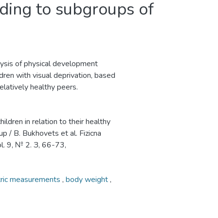
ording to subgroups of
lysis of physical development
ildren with visual deprivation, based
elatively healthy peers.
ildren in relation to their healthy
p / B. Bukhovets et al. Fizicna
l. 9, № 2. З, 66-73,
ric measurements
,
body weight
,