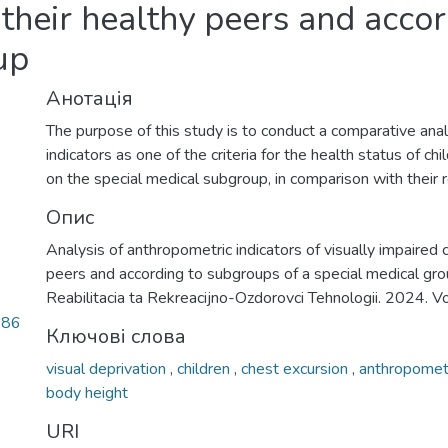
o their healthy peers and acc
up
Анотація
The purpose of this study is to conduct a comparative ana
indicators as one of the criteria for the health status of ch
on the special medical subgroup, in comparison with their r
Опис
Analysis of anthropometric indicators of visually impaired ch
peers and according to subgroups of a special medical grou
Reabilitacia ta Rekreacijno-Ozdorovci Tehnologii. 2024. Vo
,86
Ключові слова
visual deprivation
,
children
,
chest excursion
,
anthropomet
body height
URI