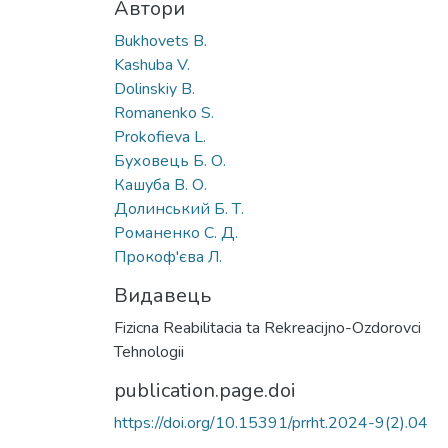
Автори
Bukhovets B.
Kashuba V.
Dolinskiy B.
Romanenko S.
Prokofieva L.
Буховець Б. О.
Кашуба В. О.
Долинський Б. Т.
Романенко С. Д.
Прокоф'єва Л.
Видавець
Fizicna Reabilitacia ta Rekreacijno-Ozdorovci
Tehnologii
publication.page.doi
https://doi.org/10.15391/prrht.2024-9(2).04