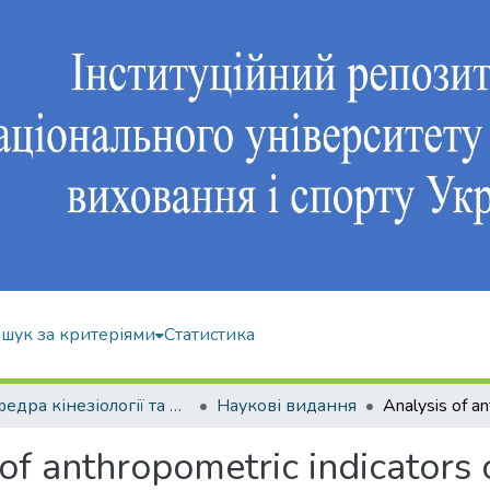
шук за критеріями
Статистика
Кафедра кінезіології та фізкультурно-спортивної реабілітації
Наукові видання
of anthropometric indicators 