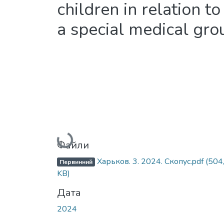
children in relation t
a special medical gro
Вантажиться...
Файли
Харьков. 3. 2024. Скопус.pdf
(504
Первинний
KB)
Дата
2024