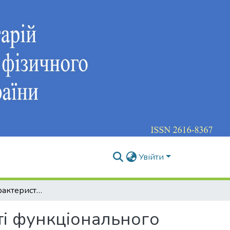
Увійти
Специфічні характеристики стійкості функціонального забезпечення спеціальної працездатності спортсменів-танцівників
ті функціонального