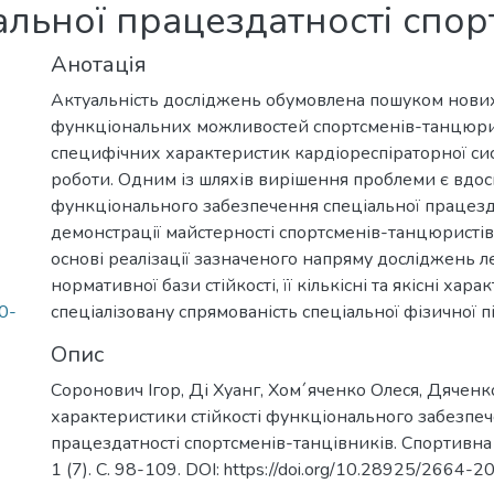
льної працездатності спор
Анотація
Актуальність досліджень обумовлена​​ пошуком нов
функціональних можливостей спортсменів-танцюрис
специфічних характеристик кардіореспіраторної си
роботи. Одним із шляхів вирішення проблеми є вдос
функціонального забезпечення спеціальної працезд
демонстрації майстерності спортсменів-танцюристів 
основі реалізації зазначеного напряму досліджень
нормативної бази стійкості, її кількісні та якісні х
0-
спеціалізовану спрямованість спеціальної фізичної п
Опис
Соронович Ігор, Ді Хуанг, Хом´яченко Олеся, Дячен
характеристики стійкості функціонального забезпеч
працездатності спортсменів-танцівників. Спортивна
1 (7). С. 98-109. DOI: https://doi.org/10.28925/2664-