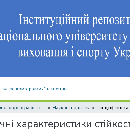
шук за критеріями
Статистика
Кафедра хореографії і танцювальних видів спорту
Наукові видання
чні характеристики стійкос