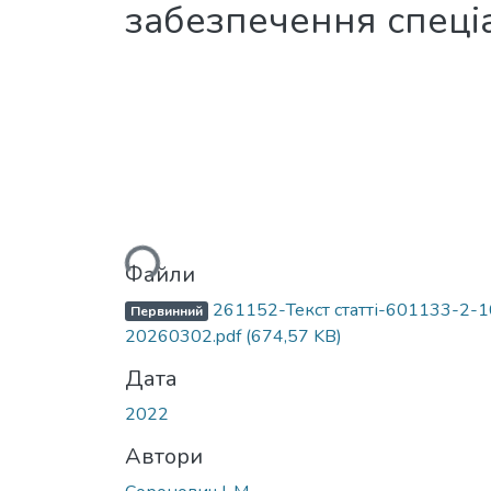
забезпечення спеціа
Вантажиться...
Файли
261152-Текст статті-601133-2-1
Первинний
20260302.pdf
(674,57 KB)
Дата
2022
Автори