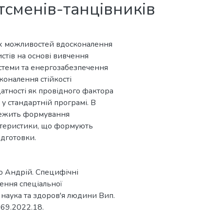
тсменів-танцівників
их можливостей вдосконалення
тів на основі вивчення
стеми та енергозабезпечення
коналення стійкості
атності як провідного фактора
у стандартній програмі. В
 лежить формування
арактеристики, що формують
ідготовки.
ко Андрій. Специфічні
ення спеціальної
 наука та здоров'я людини Вип.
2069.2022.18.