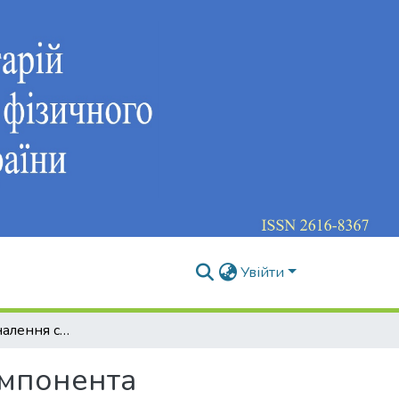
Увійти
Шляхи вдосконалення силового компонента спеціальної витривалості кваліфікованих спортсменів-танцюристів у спортивних танцях
омпонента