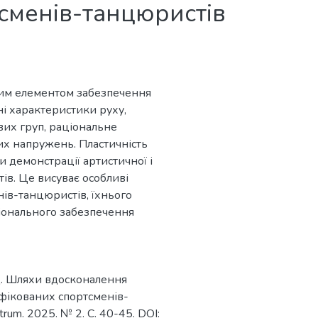
тсменів-танцюристів
ним елементом забезпечення
ні характеристики руху,
вих груп, раціональне
их напружень. Пластичність
 демонстрації артистичної і
ів. Це висуває особливі
ів-танцюристів, їхнього
іонального забезпечення
, Ц. Шляхи вдосконалення
іфікованих спортсменів-
rum. 2025. № 2. С. 40-45. DOI: