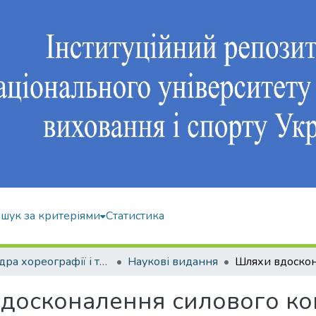
шук за критеріями
Статистика
Кафедра хореографії і танцювальних видів спорту
Наукові видання
досконалення силового к