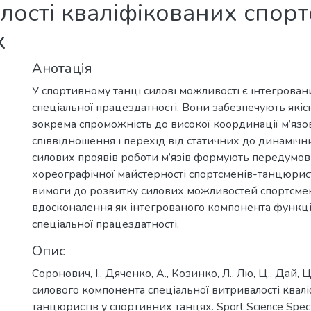
лості кваліфікованих спор
х
Анотація
У спортивному танці силові можливості є інтегрова
спеціальної працездатності. Вони забезпечують якіс
зокрема спроможність до високої координації м’язо
співвідношення і перехід від статичних до динамічн
силових проявів роботи м’язів формують передумови
хореографічної майстерності спортсменів-танцюрист
вимоги до розвитку силових можливостей спортсмен
вдосконалення як інтегрованого компонента функц
спеціальної працездатності.
Опис
Соронович, І., Дяченко, А., Козинко, Л., Лю, Ц., Дай
силового компонента спеціальної витривалості квал
танцюристів у спортивних танцях. Sport Science Spect