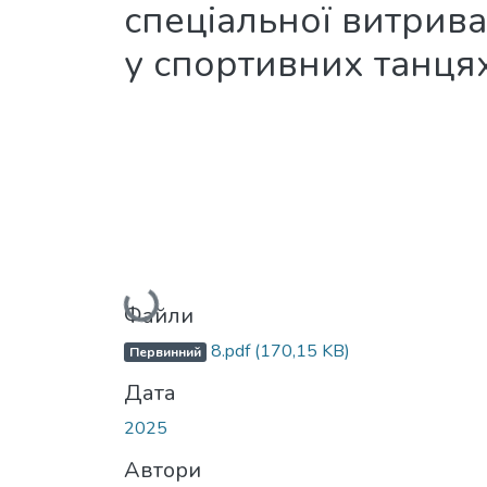
спеціальної витрива
у спортивних танця
Вантажиться...
Файли
8.pdf
(170,15 KB)
Первинний
Дата
2025
Автори