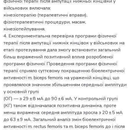
фізичної терапії після ампутації нижньої кінцівки у
військових включала:
кінезіотерапію (терапевтичні вправи),
фізіотерапевтичні процедури, масаж,
кінезіотейпування.
4. Експериментальна перевірка програми фізичної
терапії після ампутації нижніх кінцівок у військових на
етапі протезування дала змогу встановити загальний
більш виражений позитивний вплив розробленої
програми фізичної Проведення програми фізичної
терапії сприяло суттєвому покращенню біоелектричної
активності m. biceps femoris на ураженій кінцівці, що
проявлялося значним збільшенням середньої амплітуди
у основній групі
(ОГ) — з 29 ± 8 мА до 90 ± 6 мА. У контрольній групі
(КГ) також відзначалася позитивна динаміка, проте
менш виражена: середня амплітуда зросла з 20 ± 5 мА
до 63 ± 9 мА. Загальний аналіз змін біоелектричної
активності m. rectus femoris та m. biceps femoris до і після