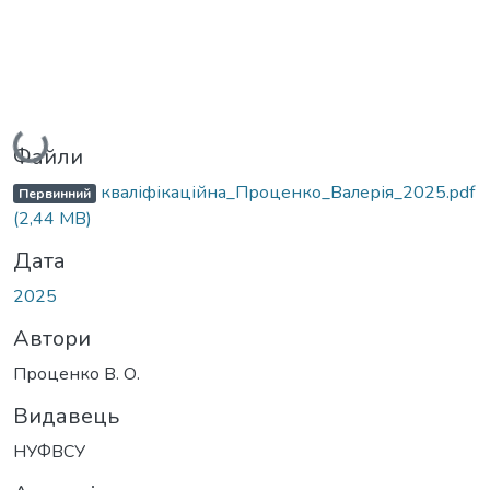
Вантажиться...
Файли
кваліфікаційна_Проценко_Валерія_2025.pdf
Первинний
(2,44 MB)
Дата
2025
Автори
Проценко В. О.
Видавець
НУФВСУ