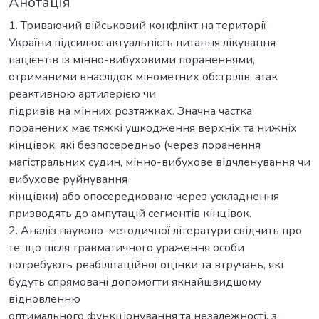
Анотація
1. Триваючий військовий конфлікт на території
України підсилює актуальність питання лікування
пацієнтів із мінно-вибуховими пораненнями,
отриманими внаслідок мінометних обстрілів, атак
реактивною артилерією чи
підривів на мінних розтяжках. Значна частка
поранених має тяжкі ушкодження верхніх та нижніх
кінцівок, які безпосередньо (через поранення
магістральних судин, мінно-вибухове відчленування чи
вибухове руйнування
кінцівки) або опосередковано через ускладнення
призводять до ампутацій сегментів кінцівок.
2. Аналіз науково-методичної літератури свідчить про
те, що після травматичного ураження особи
потребують реабілітаційної оцінки та втручань, які
будуть спрямовані допомогти якнайшвидшому
відновленню
оптимального функціонування та незалежності, з