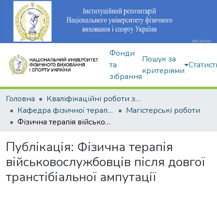
Фонди
Пошук за
та
Статист
критеріями
зібрання
Головна
Кваліфікаційні роботи здобувачів вищої освіти
Кафедра фізичної терапії та ерготерапії
Магістерські роботи
Фізична терапія військовослужбовців після довгої транстібіальної ампутації
Публікація:
Фізична терапія
військовослужбовців після довгої
транстібіальної ампутації