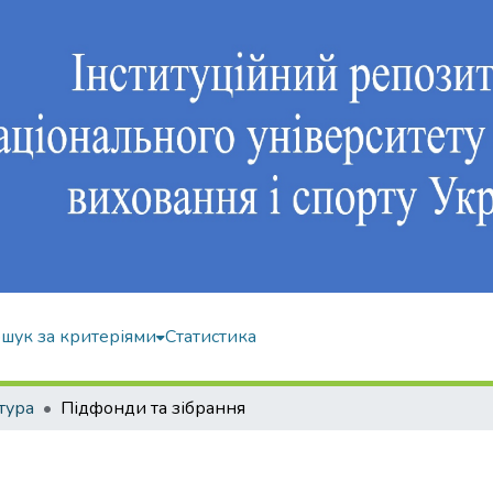
шук за критеріями
Статистика
тура
Підфонди та зібрання