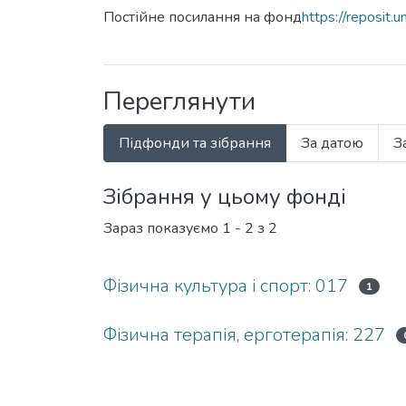
Постійне посилання на фонд
https://reposit
Переглянути
Підфонди та зібрання
За датою
З
Зібрання у цьому фонді
Зараз показуємо
1 - 2 з 2
Фізична культура і спорт: 017
1
Фізична терапія, ерготерапія: 227