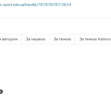
.uni-sport.edu.ua/handle/787878787/3834
а автором
За назвою
За темою
За темою Катего
0