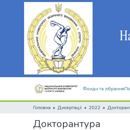
Фонди та зібрання
По
Головна
Дисертації
2022
Докторан
Докторантура