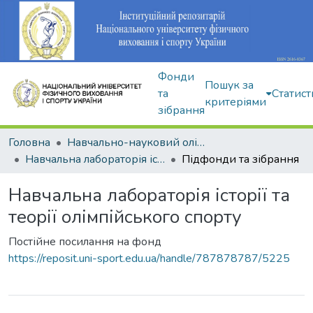
Фонди
Пошук за
та
Статист
критеріями
зібрання
Головна
Навчально-науковий олімпійський інститут
Навчальна лабораторія історії та теорії олімпійського спорту
Підфонди та зібрання
Навчальна лабораторія історії та
теорії олімпійського спорту
Постійне посилання на фонд
https://reposit.uni-sport.edu.ua/handle/787878787/5225