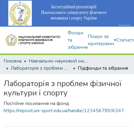
Фонди
Пошук за
та
Статист
критеріями
зібрання
Головна
Навчально-науковий інститут здоров'я, реабілітації та фізичного виховання
Лабораторія з проблем фізичної культури і спорту
Підфонди та зібрання
Лабораторія з проблем фізичної
культури і спорту
Постійне посилання на фонд
https://reposit.uni-sport.edu.ua/handle/123456789/6347