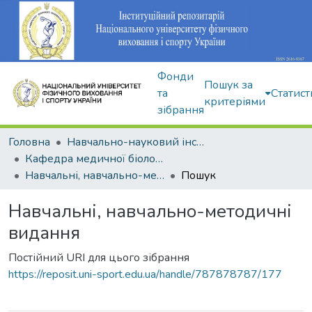
Фонди
Пошук за
та
Статист
критеріями
зібрання
Головна
Навчально-науковий інститут здоров'я, реабілітації та фізичного виховання
Кафедра медичної біології та спортивної дієтології
Навчальні, навчально-методичні видання
Пошук
Навчальні, навчально-методичні
видання
Постійний URI для цього зібрання
https://reposit.uni-sport.edu.ua/handle/787878787/177