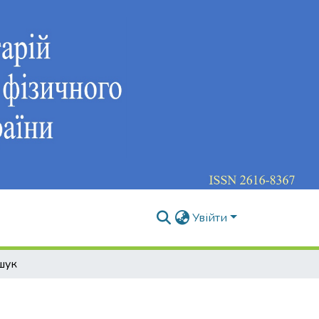
Увійти
шук