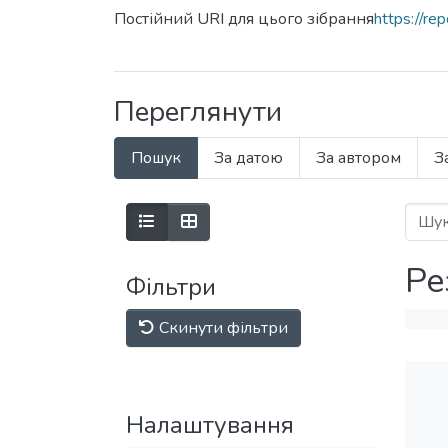
Постійний URI для цього зібрання
https://r
Переглянути
Пошук
За датою
За автором
З
Ре
Фільтри
Скинути фільтри
Налаштування