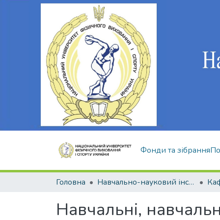
Фонди та зібрання
По
Головна
Навчально-науковий інститут здоров'я, реабілітації та фізичного виховання
Навчальні, навчаль