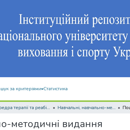
шук за критеріями
Статистика
Кафедра терапії та реабілітації
Навчальні, навчально-методичні видання
По
но-методичні видання