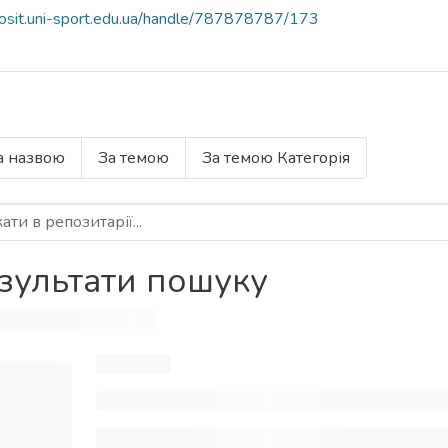
eposit.uni-sport.edu.ua/handle/787878787/173
а назвою
За темою
За темою Категорія
зультати пошуку