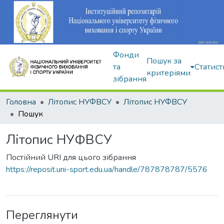
Фонди
Пошук за
та
Статист
критеріями
зібрання
Головна
Літопис НУФВСУ
Літопис НУФВСУ
Пошук
Літопис НУФВСУ
Постійний URI для цього зібрання
https://reposit.uni-sport.edu.ua/handle/787878787/5576
Переглянути