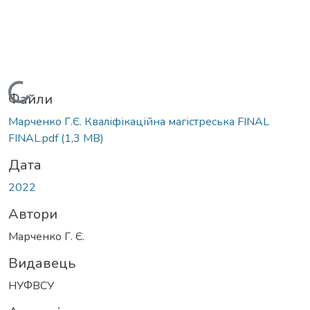
Вантажиться...
Файли
Марченко Г.Є. Кваліфікаційна магістреська FINAL
FINAL.pdf
(1,3 MB)
Дата
2022
Автори
Марченко Г. Є.
Видавець
НУФВСУ