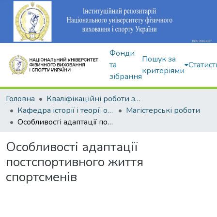
Фонди
Пошук за
та
Статист
критеріями
зібрання
Головна
Кваліфікаційні роботи здобувачів вищої освіти
Кафедра історії і теорії олімпійського спорту
Магістерські роботи
Особливості адаптації постспортивного життя спортсменів
Особливості адаптації
постспортивного життя
спортсменів