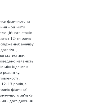
ники фізичного та
ення – оцінити
 емоційного станів
дівчат 12-ти років
ослідження: аналізу
дагогічні,
ої статистики.
доведено наявність
ків між індексом
о розвитку,
овленості ,
 12-13 років, а
уроків фізичної
 значущого зв'язку
сниць дослідження.