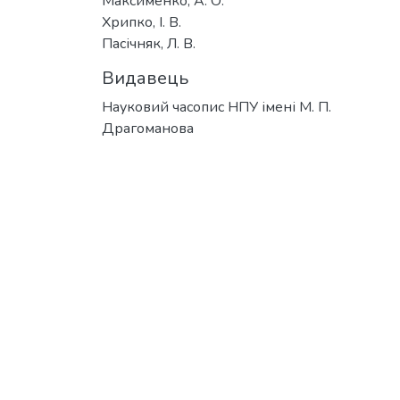
Максименко, А. О.
Хрипко, І. В.
Пасічняк, Л. В.
Видавець
Науковий часопис НПУ імені М. П.
Драгоманова