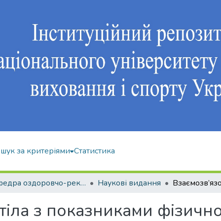
шук за критеріями
Статистика
Кафедра оздоровчо-рекреаційної рухової активності
Наукові видання
тіла з показниками фізичн