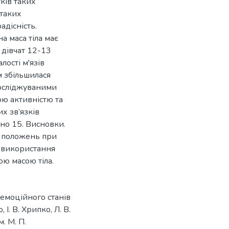
ків таких
 таких
адісність.
 маса тіла має
 дівчат 12-13
лості м'язів
м збільшилася
досліджуваними
ою активністю та
х зв’язків
ано 15. Висновки.
х положень при
і використання
ою масою тіла.
 емоційного станів
І. В. Хрипко, Л. В.
. М. П.