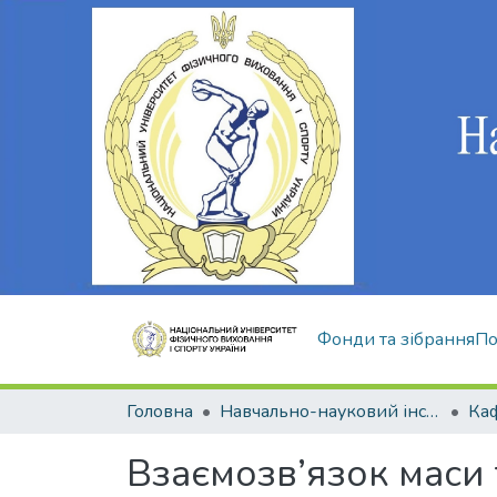
Фонди та зібрання
По
Головна
Навчально-науковий інститут здоров'я, реабілітації та фізичного виховання
Взаємозв’язок маси 