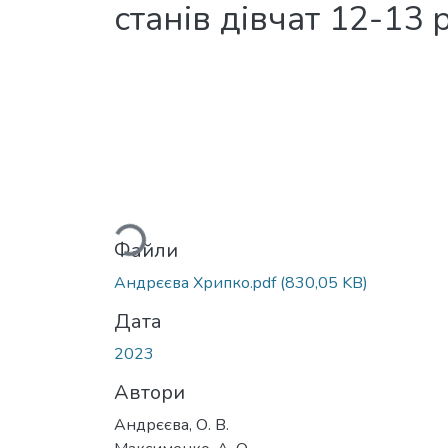
станів дівчат 12-13 
Вантажиться...
Файли
Андрєєва Хрипко.pdf
(830,05 KB)
Дата
2023
Автори
Андрєєва, О. В.