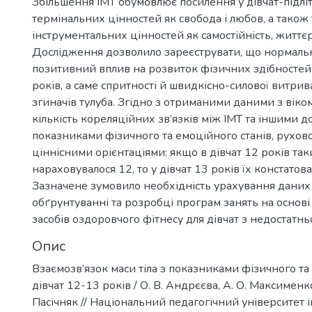
Збільшення ІМТ обумовлює посилення у дівчат-підліт
термінальних цінностей як свобода і любов, а також
інструментальних цінностей як самостійність, життєр
Дослідження дозволило зареєструвати, що нормальна
позитивний вплив на розвиток фізичних здібностей
років, а саме спритності й швидкісно-силової витрива
згиначів тулуба. Згідно з отриманими даними з віко
кількість кореляційних зв’язків між ІМТ та іншими 
показниками фізичного та емоційного станів, рухов
ціннісними орієнтаціями: якщо в дівчат 12 років таки
нараховувалося 12, то у дівчат 13 років їх констатов
Зазначене зумовило необхідність урахування дани
обґрунтуванні та розробці програм занять на основ
засобів оздоровчого фітнесу для дівчат з недостатнь
Опис
Взаємозв’язок маси тіла з показниками фізичного та
дівчат 12-13 років / О. В. Андрєєва, А. О. Максименко, 
Пасічняк // Національний педагогічний університет ім