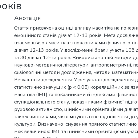
років
Анотація
Стаття присвячена оцінці впливу маси тіла на показ
емоційного станів дівчат 12-13 років. Мета дослідж
взаємозв’язок маси тіла з показниками фізичного та
дівчат 12-13 років. У дослідженні брали участь 108 
та 30 дівчат 13-ти років. Використано такі методи д
науково-методичної літератури, антропометричні, пе
фізіологічні методи дослідження, методи математичн
Результати дослідження. У результаті дослідження 
статистично значущих (p < 0,05) кореляційних зв’яз
маси тіла (ІМТ) та показниками й індексами фізичног
функціонального стану, показниками фізичної підгот
руховою активністю, ціннісними орієнтаціями дівчат
також чинниками, які лімітують їхнє відношення до 
культури. Визначено існування прямого статистично
між величиною ІМТ та ціннісними орієнтаціями уча