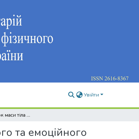
Увійти
Взаємозв’язок маси тіла з показниками фізичного та емоційного станів дівчат 12-13 років
ого та емоційного