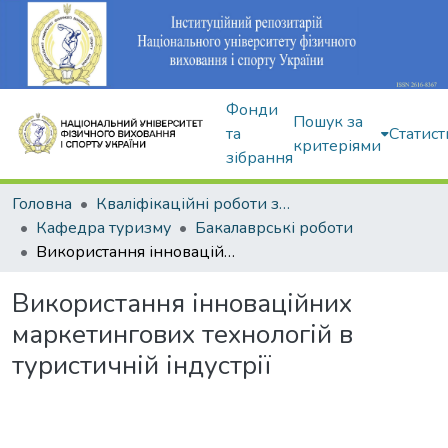
Фонди
Пошук за
та
Статист
критеріями
зібрання
Головна
Кваліфікаційні роботи здобувачів вищої освіти
Кафедра туризму
Бакалаврські роботи
Використання інноваційних маркетингових технологій в туристичній індустрії
Використання інноваційних
маркетингових технологій в
туристичній індустрії