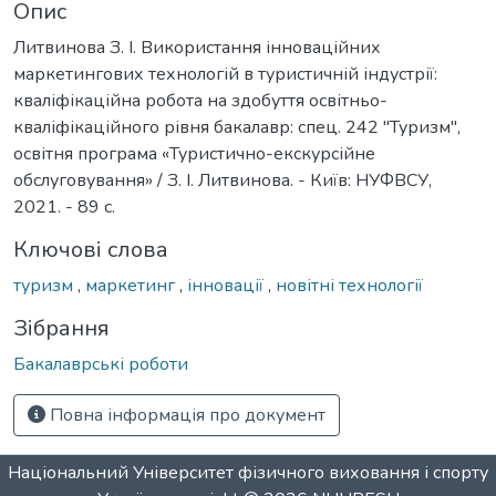
Опис
Литвинова З. І. Використання інноваційних
маркетингових технологій в туристичній індустрії:
кваліфікаційна робота на здобуття освітньо-
кваліфікаційного рівня бакалавр: спец. 242 "Туризм",
освітня програма «Туристично-екскурсійне
обслуговування» / З. І. Литвинова. - Київ: НУФВСУ,
2021. - 89 с.
Ключові слова
туризм
,
маркетинг
,
інновації
,
новітні технології
Зібрання
Бакалаврські роботи
Повна інформація про документ
Національний Університет фізичного виховання і спорту