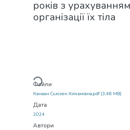
років з урахування
організації їх тіла
Вантажиться...
Файли
Канаан Сьюзен Хілхамівна.pdf
(3,48 MB)
Дата
2024
Автори