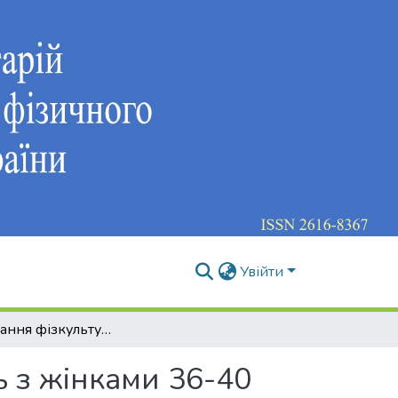
Увійти
Проектування фізкультурно-оздоровчих занять з жінками 36-40 років з урахуванням індивідуальних особливостей просторової організації їх тіла
 з жінками 36-40