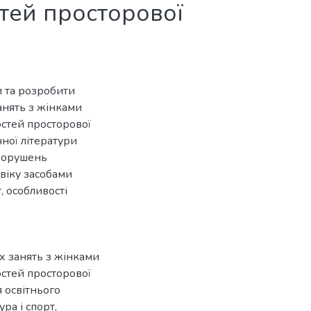
тей просторової
и та розробити
анять з жінками
стей просторової
чної літератури
 порушень
 віку засобами
, особливості
х занять з жінками
стей просторової
я освітнього
ра і спорт,