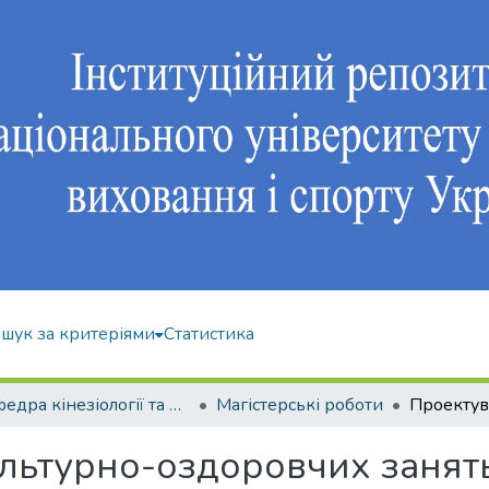
шук за критеріями
Статистика
Кафедра кінезіології та фізкультурно-спортивної реабілітації
Магістерські роботи
льтурно-оздоровчих занять