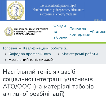
Фонди
Пошук за
та
Статист
критеріями
зібрання
Головна
Кваліфікаційні роботи здобувачів вищої освіти
Кафедра професійного, неолімпійського та адаптивного спорту
Магістерські роботи
Настільний теніс як засіб соціальної інтеграції учасників АТО/ООС (на матеріалі таборів активної реабілітації)
Настільний теніс як засіб
соціальної інтеграції учасників
АТО/ООС (на матеріалі таборів
активної реабілітації)