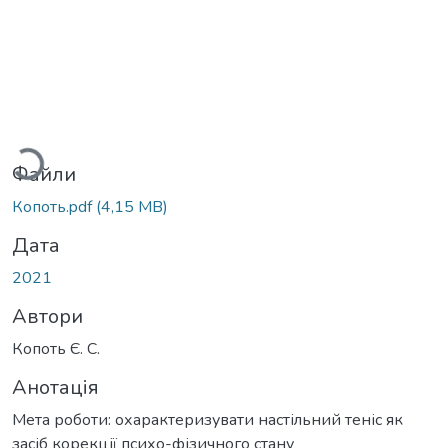
антажиться...
Файли
Копоть.pdf
(4,15 MB)
Дата
2021
Автори
Копоть Є. С.
Анотація
Мета роботи: охарактеризувати настільний теніс як
засіб корекції психо-фізичного стану