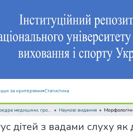
шук за критеріями
Статистика
Кафедра медицини, громадського здоров'я та екології спорту
Наукові видання
с дітей з вадами слуху як