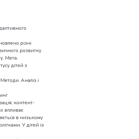
адаптивного
ановлено різні
ізичного розвитку
у. Мета.
тусу дітей з
 Методи. Аналіз і
ринг
ація; контент-
но впливає
яється в низькому
літками. У дітей із