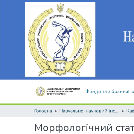
Фонди та зібрання
По
Головна
Навчально-науковий інститут здоров'я, реабілітації та фізичного виховання
Морфологічний стату