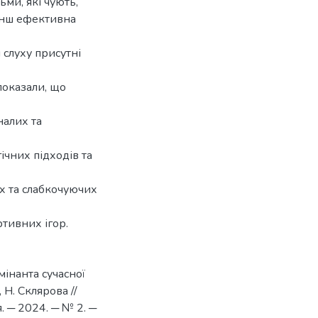
ми, які чують,
менш ефективна
 слуху присутні
показали, що
налих та
ічних підходів та
х та слабкочуючих
ртивних ігор.
мінанта сучасної
, Н. Склярова //
. ─ 2024. ─ № 2. ─