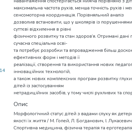
навантаження спостерігається нижча порівняно з діть
максимальна частота рухів, менша точність рухів і 
сенсомоторна координація. Порівняльний аналіз
дозволив встановити, що у школярів із порушеннями
суттєві відхилення в рівні
фізичного розвитку та стан здоров’я. Отримані дані 
сучасна спеціальна осві-
та потребує розробки та впровадження більш доско
ефективних форм і методів її
реалізації, створення та використання нових педагог
114
інноваційних технологій,
а також нових комплексних програм розвитку глухи
дітей із застосуванням
нетрадиційних засобів, у тому числі рухливих та спо
Опис
Морфологічний статус дітей з вадами слуху як детер
якості їх життя / М. Гопей, Л. Богданович, І. Лукасевич
Спортивна медицина, фізична терапія та ерготерапія