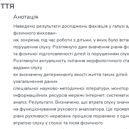
иття
Анотація
Наведено результати досліджень фахівців у галузі 
фізичного вихован-
ня, зокрема, під час роботи з дітьми, у яких було вст
порушення слуху. Розглянуто дані вивчення рівня ф
та фізичної підготовленості дітей із порушенням слух
Розглянути актуальність питання морфологічного ста
вадами слуху
як визначену детермінанту якості життя таких дітей.
узагальнення даних
спеціальної науково-методичної літератури, моніто
інформаційних ресурсів мережі Інтернет; систематиз
аналіз. Результати. Визначено, що втрата слуху знач
на функціонування рухового аналізатора. Це проявл
рівні рухливості нервових процесів порівняно з одно
втратою слуху у спокої та після фізичного