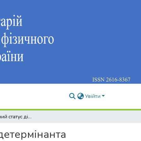
Увійти
Морфологічний статус дітей з вадами слуху як детермінанта сучасної якості їх життя
 детермінанта