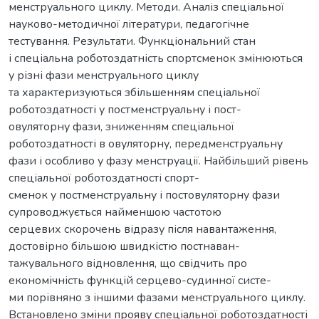
менструального циклу. Методи. Аналіз спеціальної
науково-методичної літератури, педагогічне
тестування. Результати. Функціональний стан
і спеціальна роботоздатність спортсменок змінюються
у різні фази менструального циклу
та характеризуються збільшенням спеціальної
роботоздатності у постменструальну і пост-
овуляторну фази, зниженням спеціальної
роботоздатності в овуляторну, передменструальну
фази і особливо у фазу менструації. Найбільший рівень
спеціальної роботоздатності спорт-
сменок у постменструальну і постовуляторну фази
супроводжується найменшою частотою
серцевих скорочень відразу після навантаження,
достовірно більшою швидкістю постнаван-
тажувального відновлення, що свідчить про
економічність функцій серцево-судинної систе-
ми порівняно з іншими фазами менструального циклу.
Встановлено зміни прояву спеціальної роботоздатності