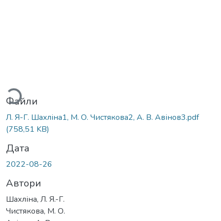
антажиться...
Файли
Л. Я-Г. Шахліна1, М. О. Чистякова2, А. В. Авінов3.pdf
(758,51 KB)
Дата
2022-08-26
Автори
Шахліна, Л. Я.-Г.
Чистякова, М. О.