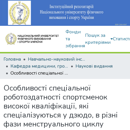
Фонди
Пошук за
та
Статист
критеріями
зібрання
Головна
Навчально-науковий інститут здоров'я, реабілітації та фізичного виховання
Кафедра медицини, громадського здоров'я та екології спорту
Наукові видання
Особливості спеціальної роботоздатності спортсменок високої кваліфікації, які спеціалізуються у дзюдо, в різні фази менструального циклу
Особливості спеціальної
роботоздатності спортсменок
високої кваліфікації, які
спеціалізуються у дзюдо, в різні
фази менструального циклу