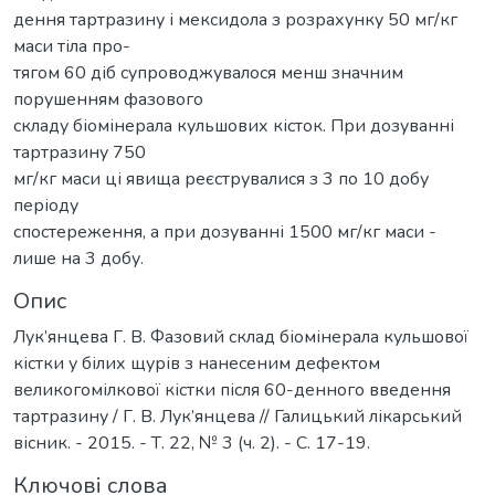
дення тартразину і мексидола з розрахунку 50 мг/кг
маси тіла про-
тягом 60 діб супроводжувалося менш значним
порушенням фазового
складу біомінерала кульшових кісток. При дозуванні
тартразину 750
мг/кг маси ці явища реєструвалися з 3 по 10 добу
періоду
спостереження, а при дозуванні 1500 мг/кг маси -
лише на 3 добу.
Опис
Лук’янцева Г. В. Фазовий склад біомінерала кульшової
кістки у білих щурів з нанесеним дефектом
великогомілкової кістки після 60-денного введення
тартразину / Г. В. Лук’янцева // Галицький лікарський
вісник. - 2015. - Т. 22, № 3 (ч. 2). - С. 17-19.
Ключові слова