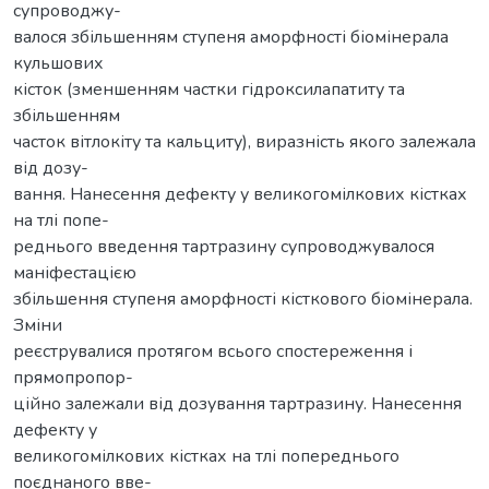
супроводжу-
валося збільшенням ступеня аморфності біомінерала
кульшових
кісток (зменшенням частки гідроксилапатиту та
збільшенням
часток вітлокіту та кальциту), виразність якого залежала
від дозу-
вання. Нанесення дефекту у великогомілкових кістках
на тлі попе-
реднього введення тартразину супроводжувалося
маніфестацією
збільшення ступеня аморфності кісткового біомінерала.
Зміни
реєструвалися протягом всього спостереження і
прямопропор-
ційно залежали від дозування тартразину. Нанесення
дефекту у
великогомілкових кістках на тлі попереднього
поєднаного вве-