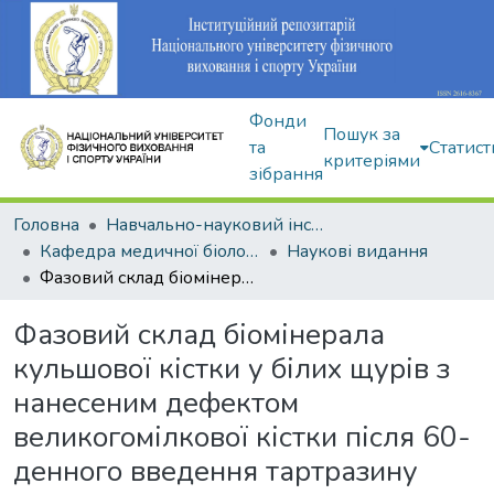
Фонди
Пошук за
та
Статист
критеріями
зібрання
Головна
Навчально-науковий інститут здоров'я, реабілітації та фізичного виховання
Кафедра медичної біології та спортивної дієтології
Наукові видання
Фазовий склад біомінерала кульшової кістки у білих щурів з нанесеним дефектом великогомілкової кістки після 60-денного введення тартразину
Фазовий склад біомінерала
кульшової кістки у білих щурів з
нанесеним дефектом
великогомілкової кістки після 60-
денного введення тартразину