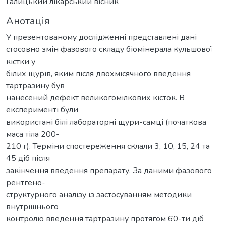
Галицький лікарський вісник
Анотація
У презентованому дослідженні представлені дані
стосовно змін фазового складу біомінерала кульшової
кістки у
білих щурів, яким після двохмісячного введення
тартразину був
нанесений дефект великогомілкових кісток. В
експерименті були
використані білі лабораторні щури-самці (початкова
маса тіла 200-
210 г). Терміни спостереження склали 3, 10, 15, 24 та
45 діб після
закінчення введення препарату. За даними фазового
рентгено-
структурного аналізу із застосуванням методики
внутрішнього
контролю введення тартразину протягом 60-ти діб