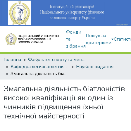
Фонди
Пошук за
та
Статист
критеріями
зібрання
Головна
Факультет спорту та менеджменту
Кафедра легкої атлетики, зимових видів та велосипедного спорту
Наукові видання
Змагальна діяльність біатлоністів високої кваліфікації як один із чинників підвищення їхньої технічної майстерності
Змагальна діяльність біатлоністів
високої кваліфікації як один із
чинників підвищення їхньої
технічної майстерності