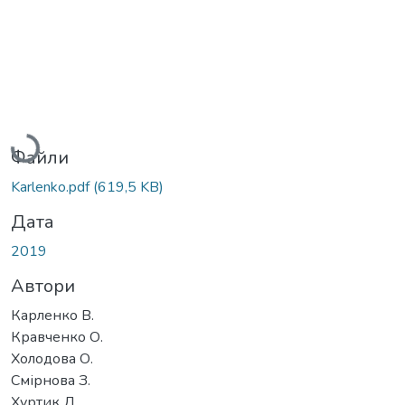
Вантажиться...
Файли
Karlenko.pdf
(619,5 KB)
Дата
2019
Автори
Карленко В.
Кравченко О.
Холодова О.
Смірнова З.
Хуртик Д.