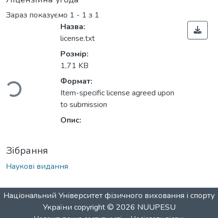
Зараз показуємо
1 - 1 з 1
Назва:
license.txt
житься...
Розмір:
1,71 KB
Формат:
Item-specific license agreed upon
to submission
Опис:
Зібрання
Наукові видання
Національний Університет фізичного виховання і спорту
України
copyright © 2026
NUUPESU