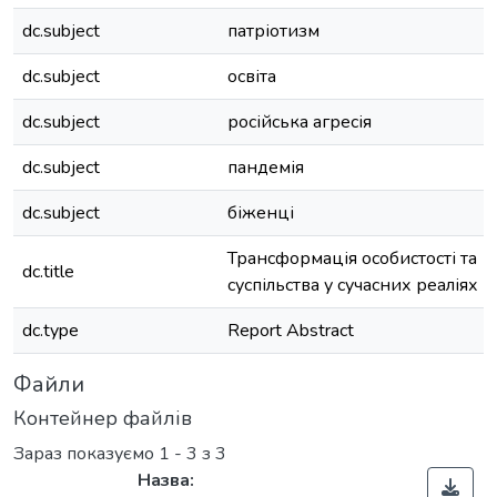
dc.subject
патріотизм
dc.subject
освіта
dc.subject
російська агресія
dc.subject
пандемія
dc.subject
біженці
Трансформація особистості та
dc.title
суспільства у сучасних реаліях
dc.type
Report Abstract
Файли
Контейнер файлів
Зараз показуємо
1 - 3 з 3
Назва: