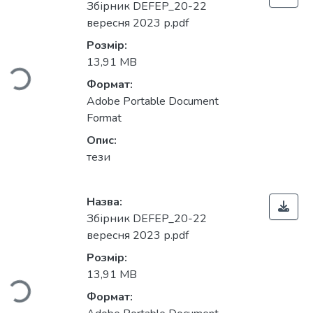
Збірник DEFEP_20-22
вересня 2023 р.pdf
житься...
Розмір:
13,91 MB
Формат:
Adobe Portable Document
Format
Опис:
тези
Назва:
Збірник DEFEP_20-22
вересня 2023 р.pdf
житься...
Розмір:
13,91 MB
Формат: