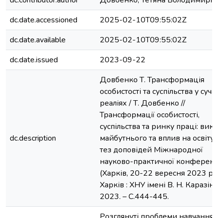
dc.date.accessioned
2025-02-10T09:55:02Z
dc.date.available
2025-02-10T09:55:02Z
dc.date.issued
2023-09-22
Довбенко Т. Трансформація
особистості та суспільства у суч
реаліях / Т. Довбенко //
Трансформації особистості,
суспільства та ринку праці: вик
dc.description
майбутнього та вплив на освіту:з
тез доповідей Міжнародної
науково-практичної конференц
(Харків, 20-22 вересня 2023 р.).
Харків : ХНУ імені В. Н. Каразіна
2023. – С.444-445.
Розглянуті проблеми навчання,