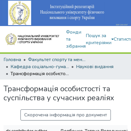
Фонди
Пошук за
та
Статист
критеріями
зібрання
Головна
Факультет спорту та менеджменту
Кафедра соціально-гуманітарних дисциплін
Наукові видання
Трансформація особистості та суспільства у сучасних реаліях
Трансформація особистості та
суспільства у сучасних реаліях
Скорочена інформація про документ
dc.contributor.author
Довбенко, Тетяна Володимирів