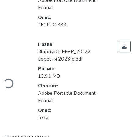
Adobe Portable Document
Format
Опис:
ТЕЗИ, С. 444
Назва:
Збірник DEFEP_20-22
вересня 2023 р.pdf
житься...
Розмір:
13,91 MB
Формат:
Adobe Portable Document
Format
Опис:
тези
Ліцензійна угода