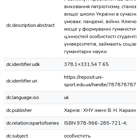
виховання патріотизму, станов
вищої школи України в сучасни
умовах: пандемії, війни. Ключов
dc.description.abstract
місце у формуванні гуманістич
цінностей особистості студентів
університетів, займають соціал
гуманітарні науки.
dc.identifier.udk
378.1+331.54 Т 65
https://reposit.uni-
dc.identifier.uri
sport.edu.ua/handle/787878787
dc.language.iso
uk
dc.publisher
Харків : ХНУ імені В. Н. Каразіна
dc.relation.ispartofseries
ISBN 978-966-285-721-4;
dc.subject
особистість