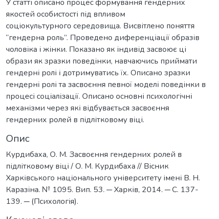
У статті описано процес формування гендерних
якостей особистості під впливом
соціокультурного середовища. Висвітлено поняття
“гендерна роль”. Проведено диференціації образів
чоловіка і жінки. Показано як індивід засвоює ці
образи як зразки поведінки, навчаючись приймати
гендерні ролі і дотримуватись їх. Описано зразки
гендерні ролі та засвоєння певної моделі поведінки в
процесі соціалізації. Описано основні психологічні
механізми через які відбувається засвоєння
гендерних ролей в підлітковому віці.
Опис
Курдибаха, О. М. Засвоєння гендерних ролей в
підлітковому віці / О. М. Курдибаха // Вісник
Харківського національного університету імені В. Н.
Каразіна. № 1095. Вип. 53. ─ Харків, 2014. ─ С. 137-
139. ─ (Психологія).