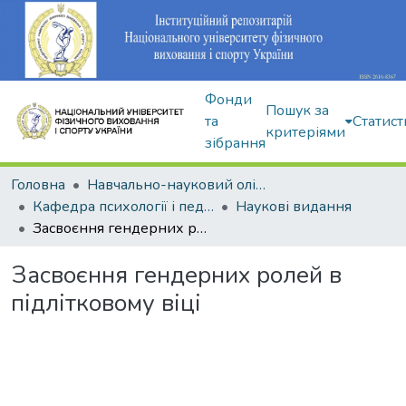
Фонди
Пошук за
та
Статист
критеріями
зібрання
Головна
Навчально-науковий олімпійський інститут
Кафедра психології і педагогіки
Наукові видання
Засвоєння гендерних ролей в підлітковому віці
Засвоєння гендерних ролей в
підлітковому віці