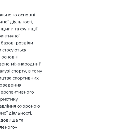
альнено основні
ної діяльності,
инципи та функції.
рактичної
 базові розділи
о стосуються
, основні
едено міжнародний
лузі спорту, в тому
ництва спортивних
проведення
 перспективного
еристику
равління охороною
ної діяльності,
едовища та
еленого»