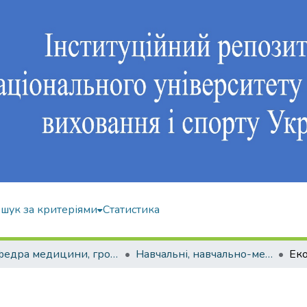
шук за критеріями
Статистика
Кафедра медицини, громадського здоров'я та екології спорту
Навчальні, навчально-методичні видання
Еко