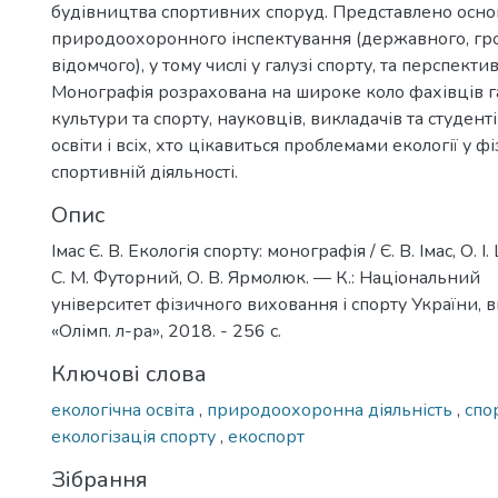
будівництва спортивних споруд. Представлено осн
природоохоронного інспектування (державного, гр
відомчого), у тому числі у галузі спорту, та перспект
Монографія розрахована на широке коло фахівців га
культури та спорту, науковців, викладачів та студент
освіти і всіх, хто цікавиться проблемами екології у ф
спортивній діяльності.
Опис
Імас Є. В. Екологія спорту: монографія / Є. В. Імас, О. 
С. М. Футорний, О. В. Ярмолюк. — К.: Національний
університет фізичного виховання і спорту України, 
«Олімп. л-ра», 2018. - 256 с.
Ключові слова
екологічна освіта
,
природоохоронна діяльність
,
спо
екологізація спорту
,
екоспорт
Зібрання