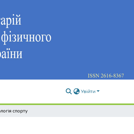
Увійти
логія спорту