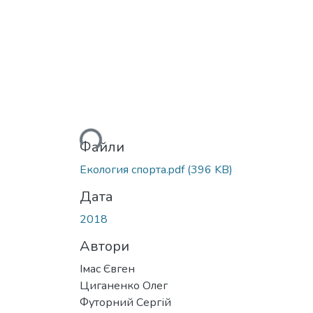
Вантажиться...
Файли
Екология спорта.pdf
(396 KB)
Дата
2018
Автори
Імас Євген
Циганенко Олег
Футорний Сергій