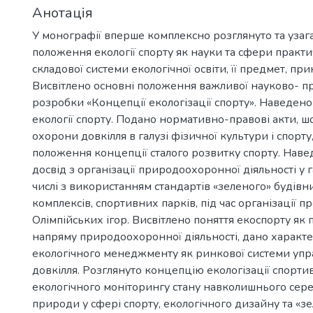
Анотація
У монографії вперше комплексно розглянуто та узаг
положення екології спорту як науки та сфери практич
складової системи екологічної освіти, її предмет, пр
Висвітлено основні положення важливої науково- п
розробки «Концепції екологізації спорту». Наведено
екології спорту. Подано нормативно-правові акти, ш
охорони довкілля в галузі фізичної культури і спорту
положення концепції сталого розвитку спорту. Нав
досвід з організації природоохоронної діяльності у га
числі з використанням стандартів «зеленого» будів
комплексів, спортивних парків, під час організації 
Олімпійських ігор. Висвітлено поняття екоспорту як
напряму природоохоронної діяльності, дано характ
екологічного менеджменту як ринкової системи уп
довкілля. Розглянуто концепцію екологізації спортив
екологічного моніторингу стану навколишнього сер
природи у сфері спорту, екологічного дизайну та «з