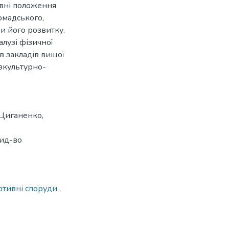
овні положення
омадського,
иви його розвитку.
лузі фізичної
ів закладів вищої
ізкультурно-
І. Циганенко,
вид-во
ртивні споруди
,