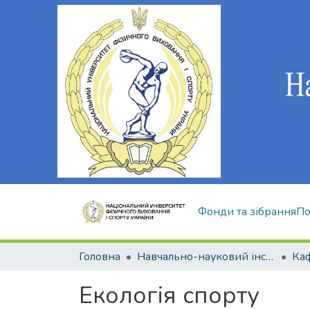
Фонди та зібрання
По
Головна
Навчально-науковий інститут здоров'я, реабілітації та фізичного виховання
Екологія спорту