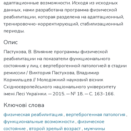
адаптационные возможности. Исходя из исходных
данных, нами разработана программа физической
реабилитации, которая разделена на адаптационный,
тренировочно-корректирующий, стабилизационный
периоды.
Опис
Пастухова, В. Влияние программы физической
реабилитации на показатели функционального
состояния у лиц с вертеброгенной патологией в стадии
ремиссии / Виктория Пастухова, Владимир
Кормильцев // Молодіжний науковий вісник
Східноєвропейського національного університету
імені Лесі Українки. ─ 2015. ─ № 18. ─ С. 163-166.
Ключові слова
физическая реабилитация
,
вертеброгенная патология
,
функциональные возможности
,
физическое
состояние
,
второй зрелый возраст
,
мужчины