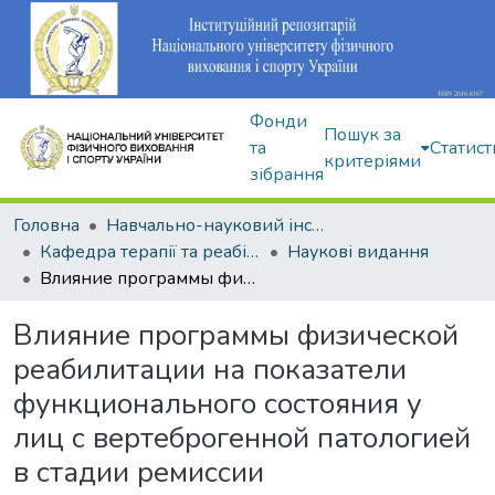
Фонди
Пошук за
та
Статист
критеріями
зібрання
Головна
Навчально-науковий інститут здоров'я, реабілітації та фізичного виховання
Кафедра терапії та реабілітації
Наукові видання
Влияние программы физической реабилитации на показатели функционального состояния у лиц с вертеброгенной патологией в стадии ремиссии
Влияние программы физической
реабилитации на показатели
функционального состояния у
лиц с вертеброгенной патологией
в стадии ремиссии