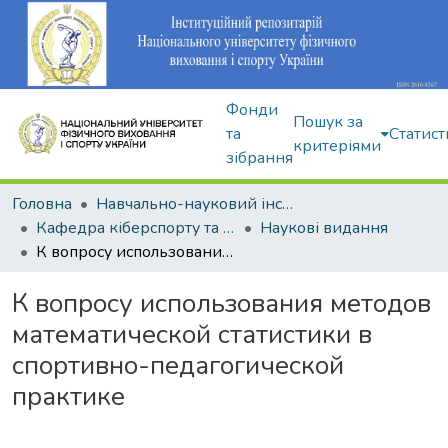
Фонди
Пошук за
та
Статист
критеріями
зібрання
Головна
Навчально-науковий інститут здоров'я, реабілітації та фізичного виховання
Кафедра кіберспорту та інформаційних технологій
Наукові видання
К вопросу использования методов математической статистики в спортивно-педагогической практике
К вопросу использования методов
математической статистики в
спортивно-педагогической
практике