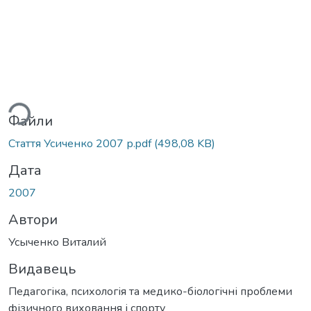
ься...
Файли
Стаття Усиченко 2007 р.pdf
(498,08 KB)
Дата
2007
Автори
Усыченко Виталий
Видавець
Педагогіка, психологія та медико-біологічні проблеми
фізичного виховання і спорту