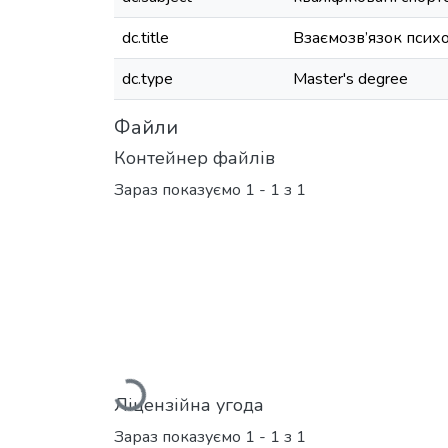
dc.title
Взаємозв’язок психо
dc.type
Master's degree
Файли
Контейнер файлів
Зараз показуємо
1 - 1 з 1
Вантажиться...
Ліцензійна угода
Зараз показуємо
1 - 1 з 1