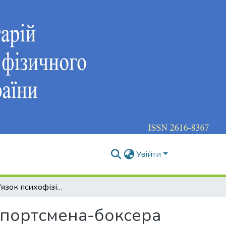
Увійти
Взаємозв’язок психофізіологічних показників спортсмена-боксера зі стилем ведення бою
спортсмена-боксера