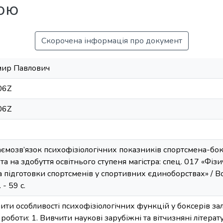
бою
Скорочена інформація про документ
ир Павлович
06Z
06Z
аємозв’язок психофізіологічних показників спортсмена-бок
а на здобуття освітнього ступеня магістра: спец. 017 «Фізи
 підготовки спортсменів у спортивних єдиноборствах» / 
- 59 с.
ити особливості психофізіологічних функцій у боксерів з
оботи: 1. Вивчити наукові зарубіжні та вітчизняні літерату