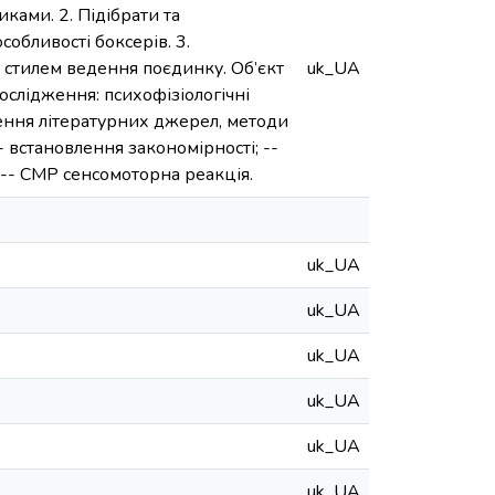
ками. 2. Підібрати та
обливості боксерів. 3.
 стилем ведення поєдинку. Об’єкт
uk_UA
слідження: психофізіологічні
нення літературних джерел, методи
- встановлення закономірності; --
; -- СМР сенсомоторна реакція.
uk_UA
uk_UA
uk_UA
uk_UA
uk_UA
uk_UA