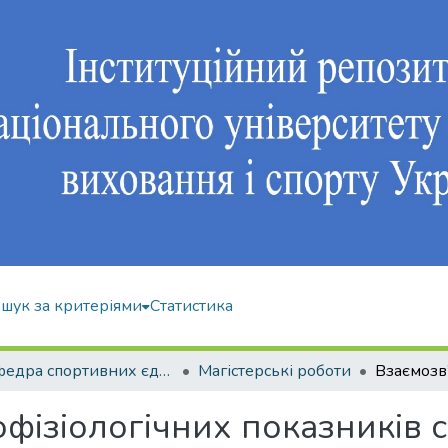
шук за критеріями
Статистика
Кафедра спортивних єдиноборств та силових видів спорту
Магістерські роботи
офізіологічних показників 