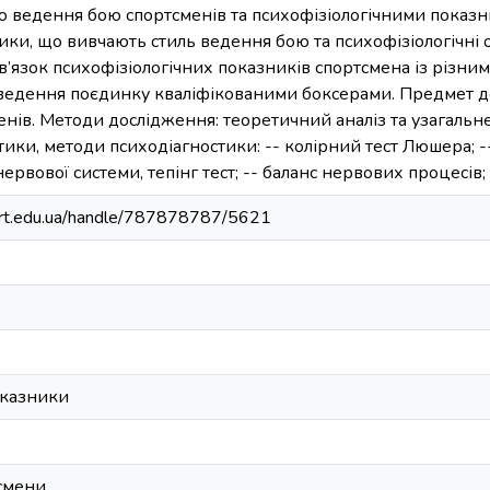
 ведення бою спортсменів та психофізіологічними показни
ки, що вивчають стиль ведення бою та психофізіологічні ос
’язок психофізіологічних показників спортсмена із різним
 ведення поєдинку кваліфікованими боксерами. Предмет до
енів. Методи дослідження: теоретичний аналіз та узагаль
тики, методи психодіагностики: -- колірний тест Люшера; -
нервової системи, тепінг тест; -- баланс нервових процесів
sport.edu.ua/handle/787878787/5621
оказники
тсмени