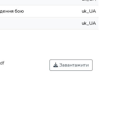
едення бою
uk_UA
uk_UA
df
Завантажити