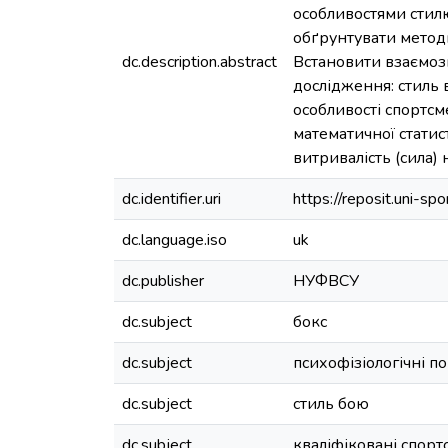
особливостями стилю
обґрунтувати методи
dc.description.abstract
Встановити взаємозв
дослідження: стиль
особливості спортсм
математичної статис
витривалість (сила) 
dc.identifier.uri
https://reposit.uni-
dc.language.iso
uk
dc.publisher
НУФВСУ
dc.subject
бокс
dc.subject
психофізіологічні п
dc.subject
стиль бою
dc.subject
кваліфіковані спор