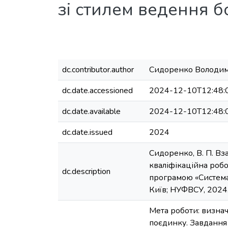
зі стилем ведення 
dc.contributor.author
Сидоренко Володим
dc.date.accessioned
2024-12-10T12:48:
dc.date.available
2024-12-10T12:48:
dc.date.issued
2024
Сидоренко, В. П. Вз
кваліфікаційна робот
dc.description
програмою «Система
Київ; НУФВСУ, 2024. 
Мета роботи: визнач
поєдинку. Завдання р