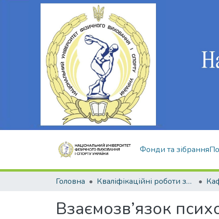
Фонди та зібрання
По
Головна
Кваліфікаційні роботи здобувачів вищої освіти
Взаємозв’язок псих