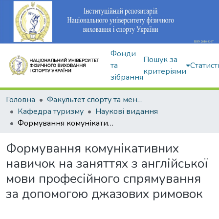
Фонди
Пошук за
та
Статист
критеріями
зібрання
Головна
Факультет спорту та менеджменту
Кафедра туризму
Наукові видання
Формування комунікативних навичок на заняттях з англійської мови професійного спрямування за допомогою джазових римовок
Формування комунікативних
навичок на заняттях з англійської
мови професійного спрямування
за допомогою джазових римовок