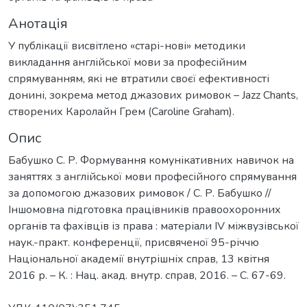
Анотація
У публікації висвітлено «старі-нові» методики
викладання англійської мови за професійним
спрямуванням, які не втратили своєї ефективності
донині, зокрема метод джазових римовок – Jazz Chants,
створених Каролайн Грем (Caroline Graham).
Опис
Бабушко С. Р. Формування комунікативних навичок на
заняттях з англійської мови професійного спрямування
за допомогою джазових римовок / С. Р. Бабушко //
Іншомовна підготовка працівників правоохоронних
органів та фахівців із права : матеріали IV міжвузівської
наук.-практ. конференції, присвяченої 95-річчю
Національної академії внутрішніх справ, 13 квітня
2016 р. – К. : Нац. акад. внутр. справ, 2016. – С. 67-69.