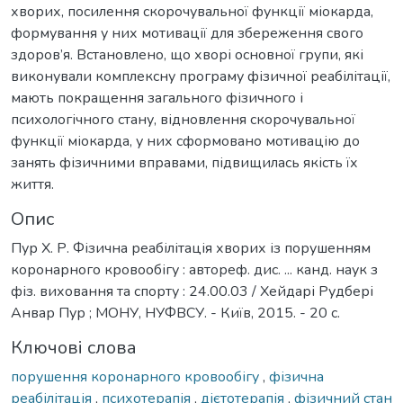
хворих, посилення скорочувальної функції міокарда,
формування у них мотивації для збереження свого
здоров’я. Встановлено, що хворі основної групи, які
виконували комплексну програму фізичної реабілітації,
мають покращення загального фізичного і
психологічного стану, відновлення скорочувальної
функції міокарда, у них сформовано мотивацію до
занять фізичними вправами, підвищилась якість їх
життя.
Опис
Пур Х. Р. Фізична реабілітація хворих із порушенням
коронарного кровообігу : автореф. дис. ... канд. наук з
фіз. виховання та спорту : 24.00.03 / Хейдарі Рудбері
Анвар Пур ; МОНУ, НУФВСУ. - Київ, 2015. - 20 с.
Ключові слова
порушення коронарного кровообігу
,
фізична
реабілітація
,
психотерапія
,
дієтотерапія
,
фізичний стан