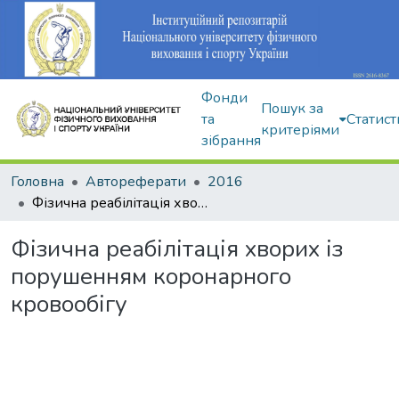
Фонди
Пошук за
та
Статист
критеріями
зібрання
Головна
Автореферати
2016
Фізична реабілітація хворих із порушенням коронарного кровообігу
Фізична реабілітація хворих із
порушенням коронарного
кровообігу