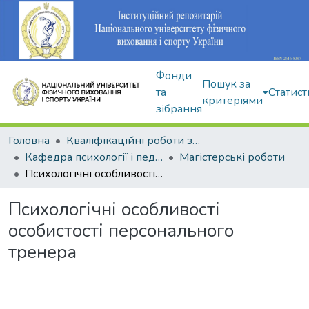
Фонди
Пошук за
та
Статист
критеріями
зібрання
Головна
Кваліфікаційні роботи здобувачів вищої освіти
Кафедра психології і педагогіки
Магістерські роботи
Психологічні особливості особистості персонального тренера
Психологічні особливості
особистості персонального
тренера