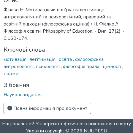
Опис
Фіалко Н. Мотивація як підґрунтя легітимації:
антропологічний та психологічний, правовий та
освітній підходи (філософська оцінка) / Н. Фіалко //
Філософія освіти. Philosophy of Education. - Вип. 27(2). -
С.160-174.
Ключові слова
мотивація
,
легітимація
,
освіта
,
філософська
антропологія
,
психологія
,
філософія права
,
цінності
,
норми
Зібрання
Наукові видання
Повна інформація про документ
Національний Університет фізичного виховання і спорту
України
copyright © 2026
NUUPESU