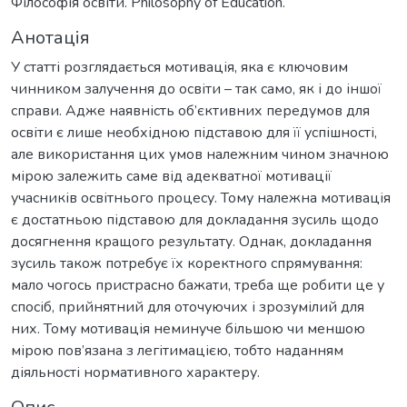
Філософія освіти. Philosophy of Education.
Анотація
У статті розглядається мотивація, яка є ключовим
чинником залучення до освіти – так само, як і до іншої
справи. Адже наявність об’єктивних передумов для
освіти є лише необхідною підставою для її успішності,
але використання цих умов належним чином значною
мірою залежить саме від адекватної мотивації
учасників освітнього процесу. Тому належна мотивація
є достатньою підставою для докладання зусиль щодо
досягнення кращого результату. Однак, докладання
зусиль також потребує їх коректного спрямування:
мало чогось пристрасно бажати, треба ще робити це у
спосіб, прийнятний для оточуючих і зрозумілий для
них. Тому мотивація неминуче більшою чи меншою
мірою пов’язана з легітимацією, тобто наданням
діяльності нормативного характеру.