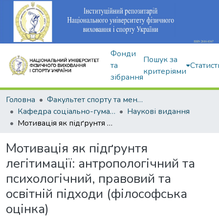
Фонди
Пошук за
та
Статист
критеріями
зібрання
Головна
Факультет спорту та менеджменту
Кафедра соціально-гуманітарних дисциплін
Наукові видання
Мотивація як підґрунтя легітимації: антропологічний та психологічний, правовий та освітній підходи (філософська оцінка)
Мотивація як підґрунтя
легітимації: антропологічний та
психологічний, правовий та
освітній підходи (філософська
оцінка)