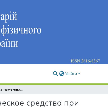
Увійти
Лыжная палка изменяющей длины - как техническое средство при оптимизации передвижения лыжника
еское средство при