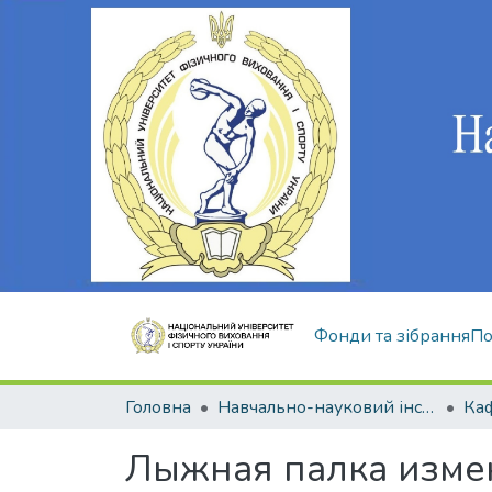
Фонди та зібрання
По
Головна
Навчально-науковий інститут здоров'я, реабілітації та фізичного виховання
Лыжная палка измен