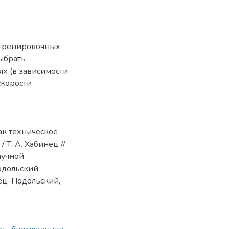
 тренировочных
ыбрать
х (в зависимости
скорости
ак техническое
Т. А. Хабинец //
аучной
одольский
нец-Подольский,