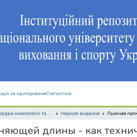
шук за критеріями
Статистика
Кафедра кінезіології та фізкультурно-спортивної реабілітації
Наукові видання
яющей длины - как технич