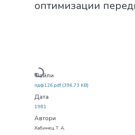
оптимизации пере
Вантажиться...
Файли
пдф126.pdf
(396,73 KB)
Дата
1981
Автори
Хабинец Т. А.