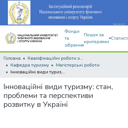
Фонди
Пошук за
та
Статист
критеріями
зібрання
Головна
Кваліфікаційні роботи здобувачів вищої освіти
Кафедра туризму
Магістерські роботи
Інноваційні види туризму: стан, проблеми та перспективи розвитку в Україні
Інноваційні види туризму: стан,
проблеми та перспективи
розвитку в Україні