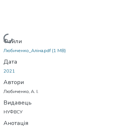
Вантажиться...
Файли
Любиченко_Аліна.pdf
(1 MB)
Дата
2021
Автори
Любиченко, А. І.
Видавець
НУФВСУ
Анотація