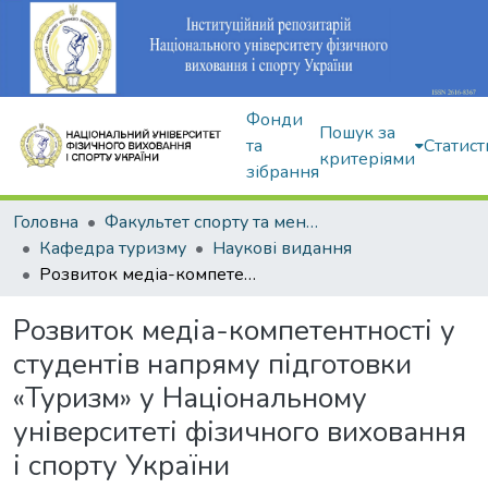
Фонди
Пошук за
та
Статист
критеріями
зібрання
Головна
Факультет спорту та менеджменту
Кафедра туризму
Наукові видання
Розвиток медіа-компетентності у студентів напряму підготовки «Туризм» у Національному університеті фізичного виховання і спорту України
Розвиток медіа-компетентності у
студентів напряму підготовки
«Туризм» у Національному
університеті фізичного виховання
і спорту України