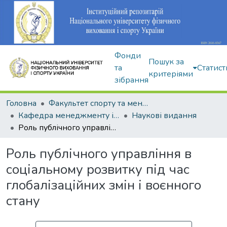
Фонди
Пошук за
та
Статист
критеріями
зібрання
Головна
Факультет спорту та менеджменту
Кафедра менеджменту і економіки спорту
Наукові видання
Роль публічного управління в соціальному розвитку під час глобалізаційних змін і воєнного стану
Роль публічного управління в
соціальному розвитку під час
глобалізаційних змін і воєнного
стану