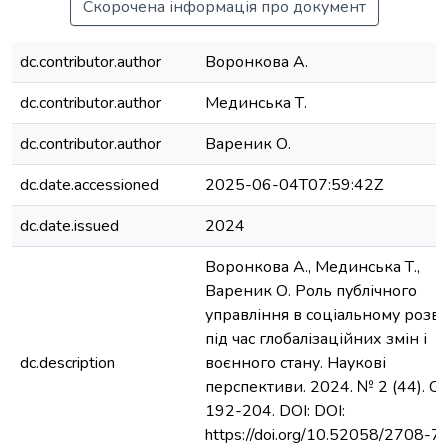
Скорочена інформація про документ
dc.contributor.author
Воронкова А.
dc.contributor.author
Мединська Т.
dc.contributor.author
Вареник О.
dc.date.accessioned
2025-06-04T07:59:42Z
dc.date.issued
2024
Воронкова А., Мединська Т.,
Вареник О. Роль публічного
управління в соціальному розв
під час глобалізаційних змін і
dc.description
воєнного стану. Наукові
перспективи. 2024. № 2 (44). С.
192-204. DOI: DOI:
https://doi.org/10.52058/2708-7