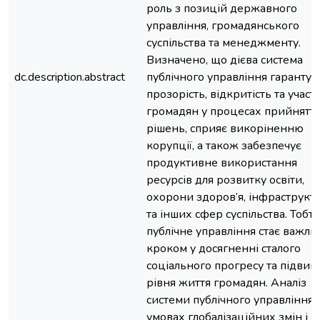
роль з позицій державного
управління, громадянського
суспільства та менеджменту.
Визначено, що дієва система
dc.description.abstract
публічного управління гарантує
прозорість, відкритість та участ
громадян у процесах прийнятт
рішень, сприяє викоріненню
корупції, а також забезпечує
продуктивне використання
ресурсів для розвитку освіти,
охорони здоров’я, інфраструкт
та інших сфер суспільства. Тобто
публічне управління стає важл
кроком у досягненні сталого
соціального прогресу та підви
рівня життя громадян. Аналіз
системи публічного управління 
умовах глобалізаційних змін і