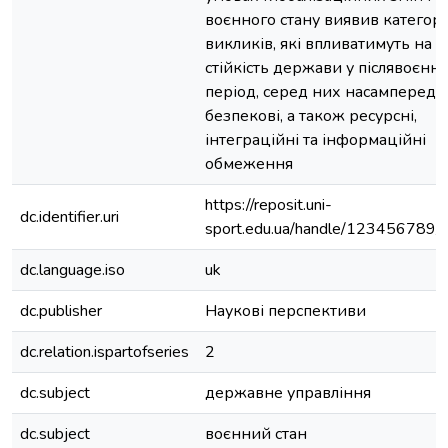
воєнного стану виявив категорі
викликів, які впливатимуть на
стійкість держави у післявоєнн
період, серед них насамперед
безпекові, а також ресурсні,
інтеграційні та інформаційні
обмеження
https://reposit.uni-
dc.identifier.uri
sport.edu.ua/handle/123456789
dc.language.iso
uk
dc.publisher
Наукові перспективи
dc.relation.ispartofseries
2
dc.subject
державне управління
dc.subject
воєнний стан