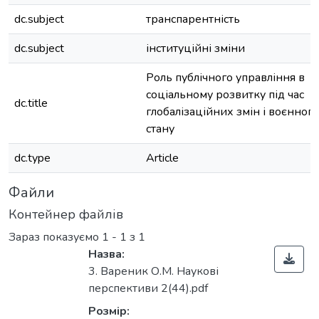
dc.subject
транспарентність
dc.subject
інституційні зміни
Роль публічного управління в
соціальному розвитку під час
dc.title
глобалізаційних змін і воєнного
стану
dc.type
Article
Файли
Контейнер файлів
Зараз показуємо
1 - 1 з 1
Назва:
3. Вареник О.М. Наукові
перспективи 2(44).pdf
Розмір: